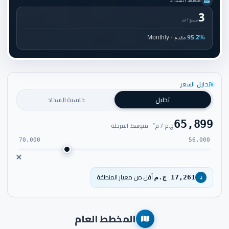
خطط السداد
3
سنوات
95.2%
مقدم · Monthly
تحليل السعر
تحليل
حاسبة السداد
65,899
ج.م / م² · متوسط المرحلة
70,000
56,000
أقل من معيار المنطقة
17,261 ج.م
↓
المخطط العام