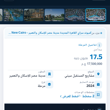
كمبوند سراي القاهرة الجديدة مدينة مصر للإسكان والتعمير - Sarai Compound New Cairo
جزء من
تفاصيل المرحلة
يبدأ من
17.5
مليون جنيه
17,500,000 ج.م
الموقع
المطور
مشاريع المستقبل سيتي
مدينة مصر للإسكان والتعمير
موعد التسليم
نوع
2024
مرحلة
مخططات الوحدات
2 مخطط · اضغط للعرض