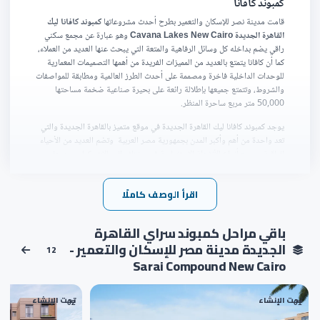
كمبوند كافانا
قامت مدينة نصر للإسكان والتعمير بطرح أحدث مشروعاتها
كمبوند كافانا ليك
القاهرة الجديدة Cavana Lakes New Cairo
وهو عبارة عن مجمع سكني
راقي يضم بداخله كل وسائل الرفاهية والمتعة التي يبحث عنها العديد من العملاء،
كما أن كافانا يتمتع بالعديد من المميزات الفريدة من أهمها التصميمات المعمارية
للوحدات الداخلية فاخرة ومصممة على أحدث الطرز العالمية ومطابقة للمواصفات
والشروط، وتتمتع جميعها بإطلالة رائعة على بحيرة صناعية ضخمة مساحتها
50,000 متر مربع ساحرة المنظر.
يوجد كمبوند كافانا ليك القاهرة الجديدة في موقع متميز بالقاهرة الجديدة والتي
تعد واحدة من أهم وأكبر المدن بجمهورية مصر العربية وتضم العديد من الأحياء
الراقية وجميع أنواع الأنشطة الاستثمارية في مختلف المجالات، كما يوجد بها
العديد من المعالم البارزة والمساجد والكنائس الشهيرة والمدارس والجامعات
الدولية، بالإضافة إلى وجود العديد من البنوك والمصالح الحكومية وغيرها
اقرأ الوصف كاملًا
يضم كافانا سراي وحدات سكنية فاخرة متنوعة تتمثل في التوين هاوس والتاون
هاوس والفيلات المستقلة بمساحات متنوعة ومتكاملة الخدمات.
باقي مراحل كمبوند سراي القاهرة
تتميز الأسعار في cavana التي أعلن عنها المطور العقاري بأنها على درجة عالية
الجديدة مدينة مصر للإسكان والتعمير -
12
من المرونة وأنظمة سداد مريحة ومتعددة لتناسب أكبر شريحة من العملاء
Sarai Compound New Cairo
والمستثمرين المستهدفين.
موقع كمبوند
كافانا ليك
تحت الإنشاء
تحت الإنشاء
02
01
إذا كنت تريد العيش مع أطفالك في مكان مميز محاط بالعديد من الخدمات ويمتاز