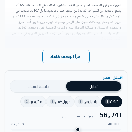
كمبوند سوانيو العاصمة الجديدة من أفخم المشاريع المقامة في تلك المنطقة، كما أنه
يتمتع بالعديد من المميزات الفريدة من نوعها، فهو بالتحديد داخل R7 وبالتحديد في
بلوك N4، و يطل على ممشى ضخم وعرضه يصل إلى 40 متر مربع، وطوله 1600 متر
مربع، كما يحظى بإطلالات مميزة على الوادي وحديقة كبيرة، ويربط بين أهم الطرق
والمحاور الرئيسية، والمسافة الفاصلة بينه والأماكن الخدمية فهي لا تتعدى الدقائق
القليلة، وتساعدك على التنقل بسهولة إليه بعيداً عن الزحام المروري الذي يعاني منه أهل
المدن المجاورة.
أهم المعالم القريبة من كمبوند سوانيو العاصمة الادارية الجديدة:
اقرأ الوصف كاملًا
يقع كمبوند صك العاصمة الإدارية الجديدة - Sueno New
Capital على بعد دقائق من قلب العاصمة.
تحليل السعر
تحليل
حاسبة السداد
كما أن المسافة الفاصلة بين كمبوند سوانيو العاصمة الإدارية
وحي السفارات وأرض المعارض دقائق قليلة فقط.
شقة
بنتهاوس
دوبليكس
ستوديو
1
3
3
3
يمكنك الوصول من كمبوند سوانيو العاصمة الإدارية إلى فندق
56,741
ج.م / م² · متوسط المشروع
الماسة بحوالي 10 دقائق.
87,818
40,000