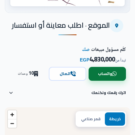
اضغط للتكبير
الموقع · اطلب معاينة أو استفسار
كلّم مسؤول مبيعات
صك
4,830,000
EGP
تبدأ من
10
واتساب
اتصال
وحدات
اترك رقمك ونكلمك
خريطة
قمر صناعي