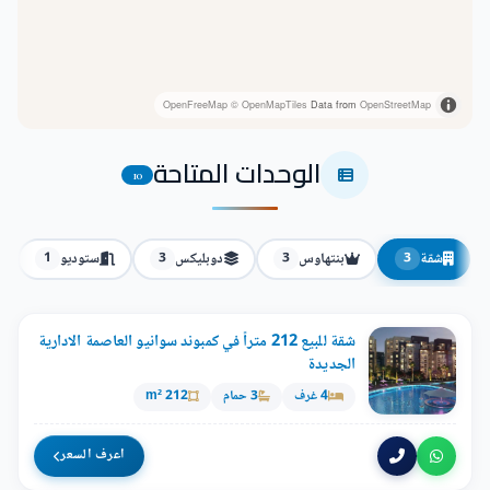
OpenFreeMap
© OpenMapTiles
Data from
OpenStreetMap
الوحدات المتاحة
10
شقة
بنتهاوس
دوبليكس
ستوديو
1
3
3
3
شقة للبيع 212 متراً في كمبوند سوانيو العاصمة الادارية
الجديدة
4 غرف
3 حمام
212 m²
اعرف السعر