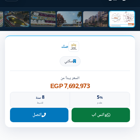
صك
سكني
السعر يبدأ من
7,692,973 EGP
8
5
%
سنة
مقدم
تقسيط
واتس اب
اتصل