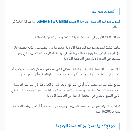
كمبوند سوانيو
كمبوند سوانيو العاصمة الادارية الجديدة Sueno New Capital
من شركة SAK في
انتظارك!
هو الانطلاقة الأولى في العاصمة لشركة SAK ويعنى "حلم" بالإسبانية.
يباشر تنفيذ كمبوند سوانيو العاصمة الادارية مجموعة من المهندسين الذين يعملون بلا
كلل أو ملل ليكون مشروع مختلف ومتفرِّد في وسط العقارات الاستثمارية التي يتم
تشيدها في القاهرة وبالأخص العاصمة الإدارية.
ذلك سوانيو العاصمة الإدارية الجديدة السكني الذي سيحقق حلم كل فرد منّا حيث يوفِّر
العيش في راحة واسترخاء وسط أكبر عدد من خدمات الرفاهية وبأقل سعر للمتر.
موقع ذلك سوانيو مُتميّز بأنه أولى المواقع الجغرافيه الرائعة وهذا لأن سوانيو العاصمة
الجديدة يتمتع بمكانة فريدة وعدد من الأحياء السكانية المتميزة حيث يوجد sueno في
الحي السابع ويكون في القطعة الرابعة من العاصمة الإدارية.
تم تشيّد كمبوند سوانيو العاصمة الادارية الجديدة على مساحة 11 فدان وهذه المساحة
تقدر بـ 46200 متر.
موقع كمبوند سوانيو العاصمة الجديدة