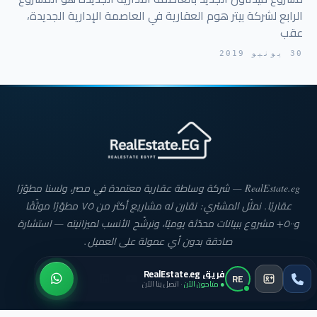
الرابع لشركة بيتر هوم العقارية في العاصمة الإدارية الجديدة،
عقب
30 يونيو 2019
RealEstate.eg — شركة وساطة عقارية معتمدة في مصر، ولسنا مطوّرًا
عقاريًا. نمثّل المشتري: نقارن له مشاريع أكثر من ٧٥ مطوّرًا موثّقًا
و٥٠٠+ مشروع ببيانات محدّثة يوميًا، ونرشّح الأنسب لميزانيته — استشارة
صادقة بدون أي عمولة على العميل.
فريق RealEstate.eg
RE
● متاحون الآن
· اتصل بنا الآن
روابط سريعة