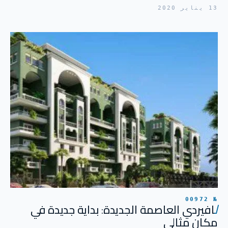
13 يناير 2020
№ 00972
ل
افيردي العاصمة الجديدة: بداية جديدة في
مكان مثالي