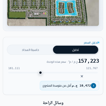
اضغط للتكبير
تحليل السعر
تحليل
حاسبة السداد
157,223
ج.م / م² · سعر هذه الوحدة
181,111
121,767
أقل من متوسط المشروع
10,472 ج.م
↓
وسائل الراحة