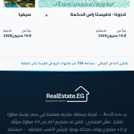
لاجونا - لافيستا راس الحكمة
سيفيا
يبدأ من
الاستلام
يبدأ من
الاستلام
16.8 مليون
2029
16.8 مليون
2028
قرى الساحل الشمالي
—
بمساحة 150 متر شاليهات للبيع في لافيستا رأس الحكمة
RealEstate.eg — شركة وساطة عقارية معتمدة في مصر، ولسنا مطوّرًا
عقاريًا. نمثّل المشتري: نقارن له مشاريع أكثر من ٧٥ مطوّرًا موثّقًا
و٥٠٠+ مشروع ببيانات محدّثة يوميًا، ونرشّح الأنسب لميزانيته — استشارة