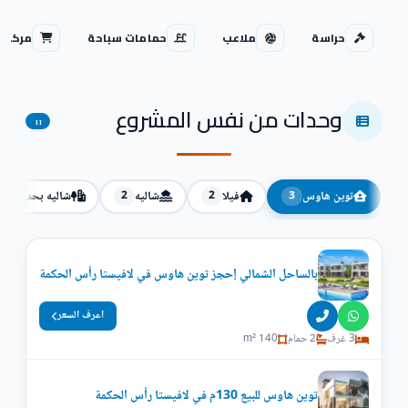
حراسة
ملاعب
حمامات سباحة
مركز ت
وحدات من نفس المشروع
11
توين هاوس
فيلا
شاليه
شاليه بحديقة
1
2
2
3
بالساحل الشمالي إحجز توين هاوس في لافيستا رأس الحكمة
اعرف السعر
3 غرف
2 حمام
140 m²
توين هاوس للبيع 130م في لافيستا رأس الحكمة