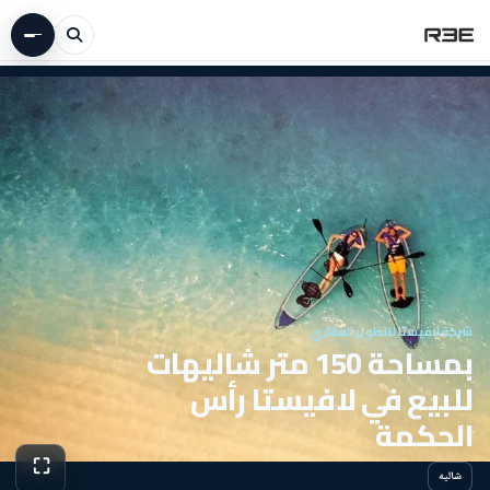
شركة لافيستا للتطوير العقاري
بمساحة 150 متر شاليهات
للبيع في لافيستا رأس
الحكمة
⛶
شاليه
عرض الص