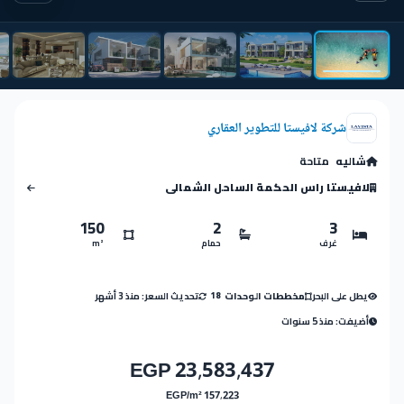
شركة لافيستا للتطوير العقاري
شاليه
متاحة
لافيستا راس الحكمة الساحل الشمالى
150
2
3
غرف
حمام
m²
يطل على البحر
تحديث السعر: منذ 3 أشهر
مخططات الوحدات
18
أضيفت: منذ 5 سنوات
23,583,437 EGP
157,223 EGP/m²