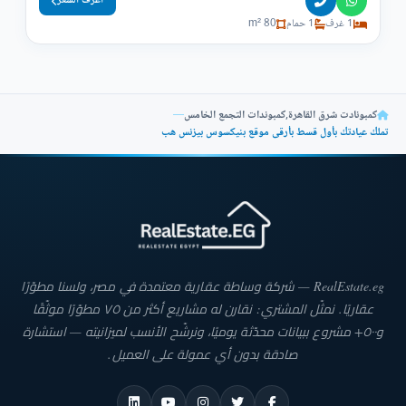
اعرف السعر
1 غرف
1 حمام
80 m²
كمبونادت شرق القاهرة
,
كمبوندات التجمع الخامس
—
تملك عيادتك بأول قسط بأرقى موقع بنيكسوس بيزنس هب
RealEstate.eg — شركة وساطة عقارية معتمدة في مصر، ولسنا مطوّرًا
عقاريًا. نمثّل المشتري: نقارن له مشاريع أكثر من ٧٥ مطوّرًا موثّقًا
و٥٠٠+ مشروع ببيانات محدّثة يوميًا، ونرشّح الأنسب لميزانيته — استشارة
صادقة بدون أي عمولة على العميل.