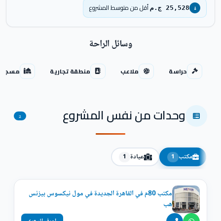
أقل من متوسط المشروع
25,528 ج.م
↓
وسائل الراحة
حراسة
ملاعب
منطقة تجارية
مسجد
وحدات من نفس المشروع
2
مكتب
عيادة
1
1
مكتب 80م في القاهرة الجديدة في مول نيكسوس بيزنس
هب