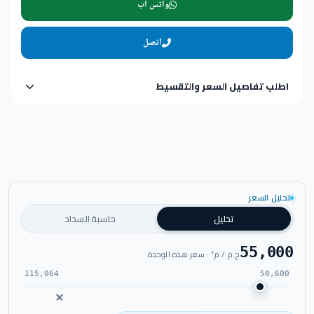
واتس اب
اتصل
اطلب تفاصيل السعر والتقسيط
تحليل السعر
تحليل
حاسبة السداد
55,000
ج.م / م² · سعر هذه الوحدة
115,064
50,600