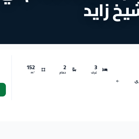
يخ زايد
152
2
3
غرف
حمام
m²
ري