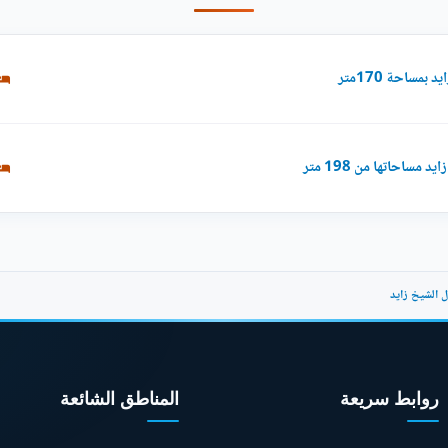
مساحة 170متر
ساحاتها من 198 متر
روابط سريعة
المناطق الشائعة