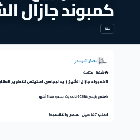
كمبوند جازال الش
شقة
معمار المرشدي
شقة
متاحة
كمبوند جازال الشيخ زايد ليجاسي استيتس للتطوير العقا
شارع رئيسي
2028
تحديث السعر: منذ 3 أشهر
اطلب تفاصيل السعر والتقسيط