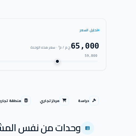
تحليل السعر
65,000
ج.م / م² · سعر هذه الوحدة
59,800
حراسة
مركز تجاري
منطقة تجاري
وحدات من نفس المش