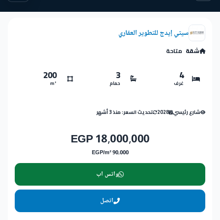
سيتي إيدج للتطوير العقاري
شقة
متاحة
200
3
4
غرف
حمام
m²
شارع رئيسي
2028
تحديث السعر: منذ 3 أشهر
18,000,000 EGP
90,000 EGP/m²
واتس اب
اتصل