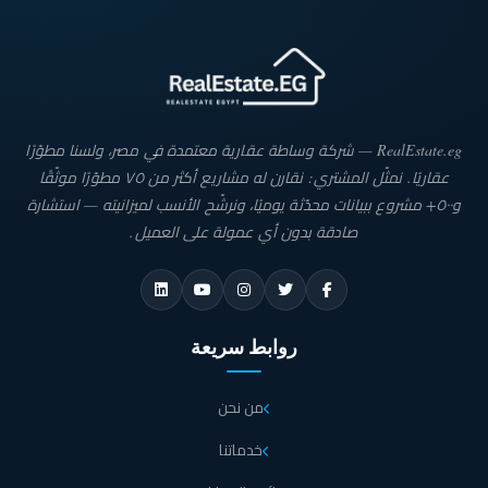
RealEstate.eg — شركة وساطة عقارية معتمدة في مصر، ولسنا مطوّرًا
عقاريًا. نمثّل المشتري: نقارن له مشاريع أكثر من ٧٥ مطوّرًا موثّقًا
و٥٠٠+ مشروع ببيانات محدّثة يوميًا، ونرشّح الأنسب لميزانيته — استشارة
صادقة بدون أي عمولة على العميل.
روابط سريعة
من نحن
خدماتنا