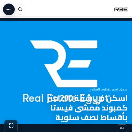
سيتي إيدج للتطوير العقاري
اسكن في شقة 200 متر
كمبوند ممشى فيستا
بأقساط نصف سنوية
⛶
شقة
عرض الص