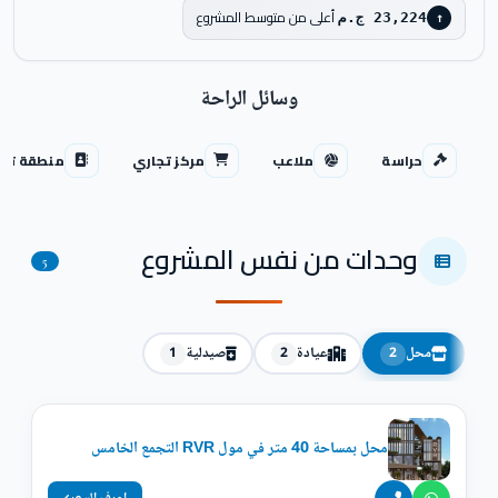
أعلى من متوسط المشروع
23,224 ج.م
↑
وسائل الراحة
حراسة
ملاعب
مركز تجاري
منطقة تجا
وحدات من نفس المشروع
5
محل
عيادة
صيدلية
1
2
2
محل بمساحة 40 متر في مول RVR التجمع الخامس