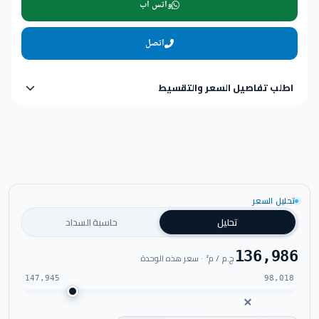
واتس اب
اتصل
اطلب تفاصيل السعر والتقسيط
تحليل السعر
تحليل
حاسبة السداد
136,986
ج.م / م² · سعر هذه الوحدة
147,945
98,018