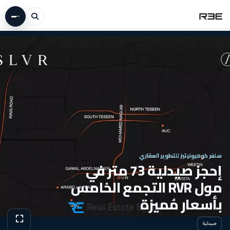
سلفر كوميونيتيز للتطوير العقاري
إحجز صيدلية 73 متر في
مول RVR التجمع الخامس
بأسعار مُميزة
⛶
صيدلية
عرض الص