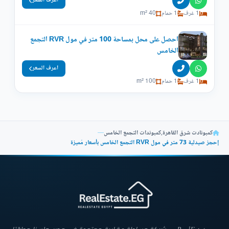
اعرف السعر
1 غرف
1 حمام
40 m²
احصل على محل بمساحة 100 متر في مول RVR التجمع
الخامس
اعرف السعر
1 غرف
1 حمام
100 m²
كمبونادت شرق القاهرة
,
كمبوندات التجمع الخامس
—
إحجز صيدلية 73 متر في مول RVR التجمع الخامس بأسعار مُميزة