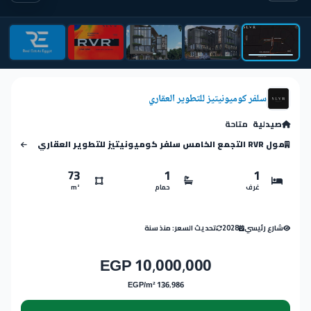
سلفر كوميونيتيز للتطوير العقاري
صيدلية
متاحة
مول RVR التجمع الخامس سلفر كوميونيتيز للتطوير العقاري
73
1
1
غرف
حمام
m²
شارع رئيسي
2028
تحديث السعر: منذ سنة
10,000,000 EGP
136,986 EGP/m²