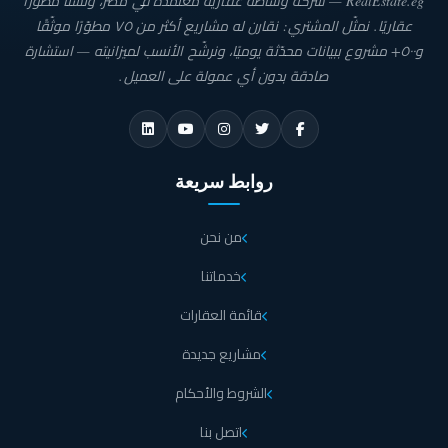
RealEstate.eg — شركة وساطة عقارية معتمدة في مصر، ولسنا مطوّرًا
عقاريًا. نمثّل المشتري: نقارن له مشاريع أكثر من ٧٥ مطوّرًا موثّقًا
و٥٠٠+ مشروع ببيانات محدّثة يوميًا، ونرشّح الأنسب لميزانيته — استشارة
صادقة بدون أي عمولة على العميل.
روابط سريعة
من نحن
خدماتنا
قائمة العقارات
مشاريع جديدة
الشروط والأحكام
اتصل بنا