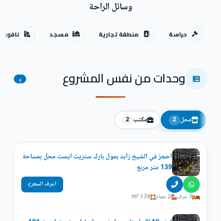
وسائل الراحة
حراسة
منطقة تجارية
مسجد
نافورات
وحدات من نفس المشروع
4
محل
مكتب
2
2
احجز في الشيخ زايد بمول بارك ستريت ايست محل بمساحة
139 متر مربع
اعرف السعر
3 غرف
2 حمام
139 m²