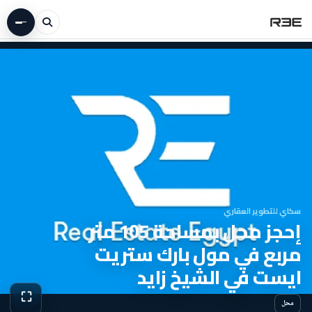
سكاي للتطوير العقاري
إحجز محل بمساحة 105 متر
مربع في مول بارك ستريت
ايست في الشيخ زايد
⛶
محل
عرض الص