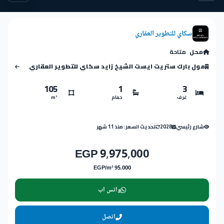
سكاي للتطوير العقاري
محل
متاحة
مول بارك ستريت ايست الشيخ زايد سكاي للتطوير العقاري
105
1
3
غرف
حمام
m²
شارع رئيسي
2028
تحديث السعر: منذ 11 شهر
9,975,000 EGP
95,000 EGP/m²
واتس اب
اتصل