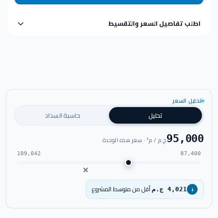
اطلب تفاصيل السعر والتقسيط
تحليل السعر
تحليل
حاسبة السداد
95,000
ج.م / م² · سعر هذه الوحدة
109,042
87,400
أقل من متوسط المشروع
4,021 ج.م
↓