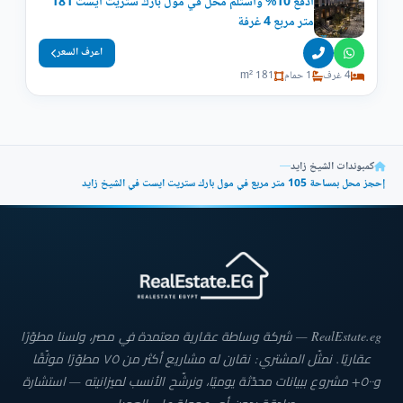
ادفع 10% واستلم محل في مول بارك ستريت ايست 181
متر مربع 4 غرفة
اعرف السعر
4 غرف
1 حمام
181 m²
كمبوندات الشيخ زايد
—
إحجز محل بمساحة 105 متر مربع في مول بارك ستريت ايست في الشيخ زايد
RealEstate.eg — شركة وساطة عقارية معتمدة في مصر، ولسنا مطوّرًا
عقاريًا. نمثّل المشتري: نقارن له مشاريع أكثر من ٧٥ مطوّرًا موثّقًا
و٥٠٠+ مشروع ببيانات محدّثة يوميًا، ونرشّح الأنسب لميزانيته — استشارة