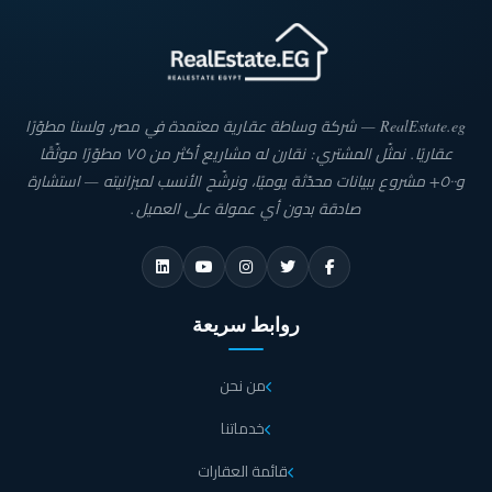
RealEstate.eg — شركة وساطة عقارية معتمدة في مصر، ولسنا مطوّرًا
عقاريًا. نمثّل المشتري: نقارن له مشاريع أكثر من ٧٥ مطوّرًا موثّقًا
و٥٠٠+ مشروع ببيانات محدّثة يوميًا، ونرشّح الأنسب لميزانيته — استشارة
صادقة بدون أي عمولة على العميل.
روابط سريعة
من نحن
خدماتنا
قائمة العقارات