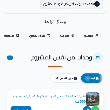
أعلى من متوسط المشروع
26,375 ج.م
↑
وسائل الراحة
حراسة
ملاعب
مركز تجاري
منطقة تجا
وحدات من نفس المشروع
5
فيلا
توين هاوس
2
3
عقارات سكنية للبيع في كمبوند فيلانوفا اكسيا زايد الجديدة
500 متراً