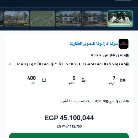
شركة كازانوفا للتطوبر العقارية
توين هاوس
متاحة
كمبوند فيلانوفا اكسيا زايد الجديدة كازانوفا للتطوير العقاري
400
5
7
غرف
حمام
m²
شارع رئيسي
2028
تحديث السعر: منذ 3 أشهر
45,100,044 EGP
112,750 EGP/m²