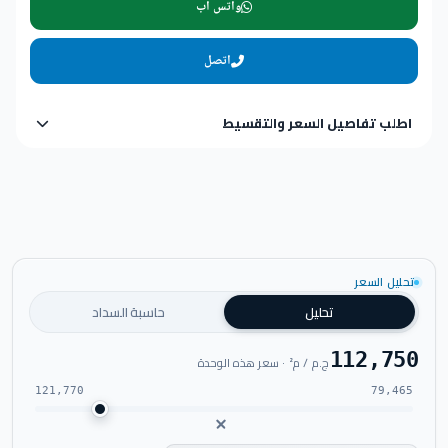
واتس اب
اتصل
اطلب تفاصيل السعر والتقسيط
تحليل السعر
تحليل
حاسبة السداد
112,750
ج.م / م² · سعر هذه الوحدة
121,770
79,465