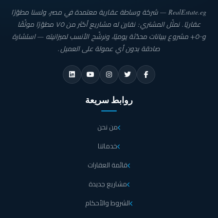
RealEstate.eg — شركة وساطة عقارية معتمدة في مصر، ولسنا مطوّرًا
عقاريًا. نمثّل المشتري: نقارن له مشاريع أكثر من ٧٥ مطوّرًا موثّقًا
و٥٠٠+ مشروع ببيانات محدّثة يوميًا، ونرشّح الأنسب لميزانيته — استشارة
صادقة بدون أي عمولة على العميل.
روابط سريعة
من نحن
خدماتنا
قائمة العقارات
مشاريع جديدة
الشروط والأحكام