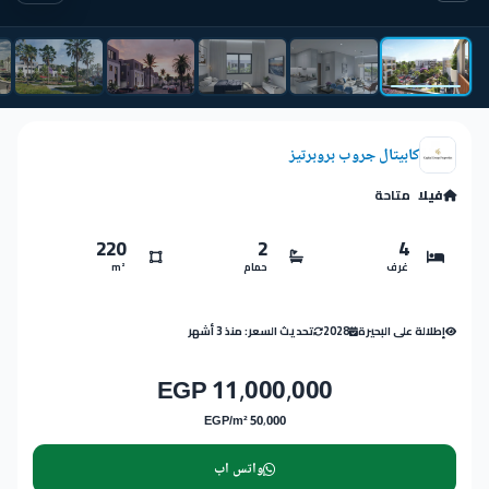
كابيتال جروب بروبرتيز
فيلا
متاحة
220
2
4
غرف
حمام
m²
إطلالة على البحيرة
2028
تحديث السعر: منذ 3 أشهر
11,000,000 EGP
50,000 EGP/m²
واتس اب