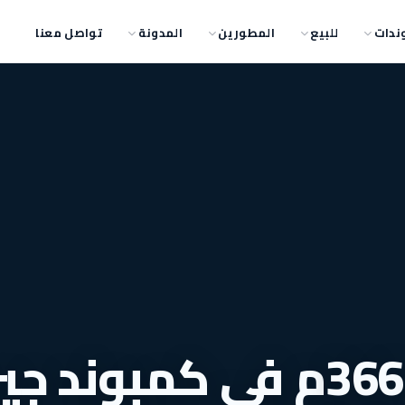
ندات
للبيع
المطورين
المدونة
تواصل معنا
فيلا لقطة للبيع 366م في كمبوند 