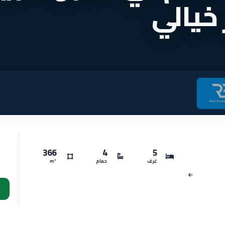
خيالي
366
4
5
غرف
حمام
m²