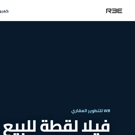
كمبو
WB للتطوير العقاري