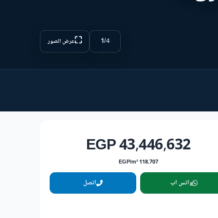
⛶
1
/
4
عرض الصور
43,446,632 EGP
118,707 EGP/m²
واتس اب
اتصل