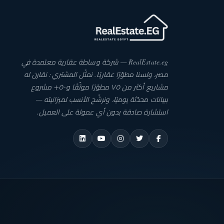
RealEstate.eg — شركة وساطة عقارية معتمدة في
مصر، ولسنا مطوّرًا عقاريًا. نمثّل المشتري: نقارن له
مشاريع أكثر من ٧٥ مطوّرًا موثّقًا و٥٠٠+ مشروع
ببيانات محدّثة يوميًا، ونرشّح الأنسب لميزانيته —
استشارة صادقة بدون أي عمولة على العميل.
REALES
ESC