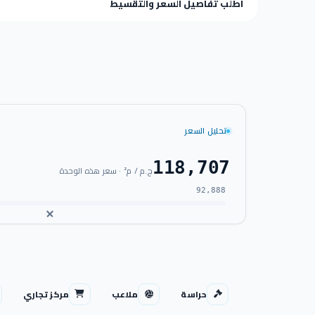
اطلب تفاصيل السعر والتقسيط
تحليل السعر
118,707
ج.م / م² · سعر هذه الوحدة
92,888
حراسة
ملاعب
مركز تجاري