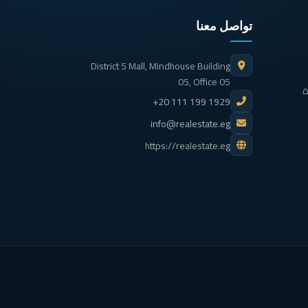
تواصل معنا
District 5 Mall, Mindhouse Building
05, Office 05
ة
+20 111 199 1929
info@realestate.eg
https://realestate.eg