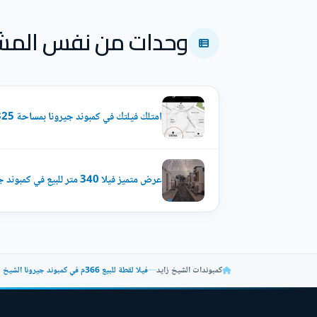
وحدات من نفس المش
امتلك فيلتك في كمبوند جيرونا بمساحة 325 متر
عرض متميز فيلا 340 متر للبيع في كمبوند جيرونا نيو زايد بموقع مميز
كمبوندات الشيخ زايد
—
فيلا لقطة للبيع 366م في كمبوند جيرونا الشيخ زايد بسعر خيالي