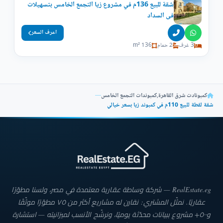
شقة للبيع 136م في مشروع زيا التجمع الخامس بتسهيلات
فى السداد
اعرف السعر
3 غرف
2 حمام
136 m²
كمبونادت شرق القاهرة
,
كمبوندات التجمع الخامس
—
شقة لقطة للبيع 110م في كمبوند زيا بسعر خيالي
RealEstate.eg — شركة وساطة عقارية معتمدة في مصر، ولسنا مطوّرًا
عقاريًا. نمثّل المشتري: نقارن له مشاريع أكثر من ٧٥ مطوّرًا موثّقًا
و٥٠٠+ مشروع ببيانات محدّثة يوميًا، ونرشّح الأنسب لميزانيته — استشارة