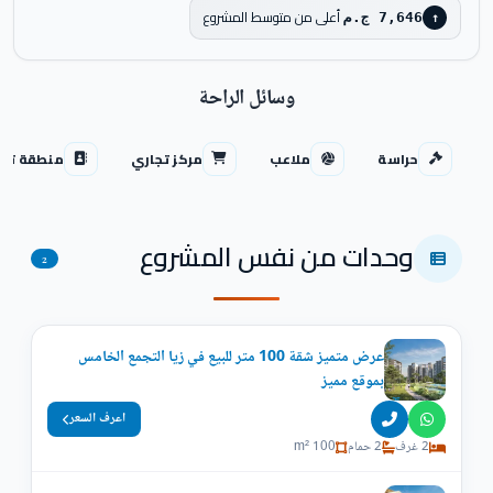
أعلى من متوسط المشروع
7,646 ج.م
↑
وسائل الراحة
حراسة
ملاعب
مركز تجاري
منطقة تجا
وحدات من نفس المشروع
2
عرض متميز شقة 100 متر للبيع في زيا التجمع الخامس
بموقع مميز
اعرف السعر
2 غرف
2 حمام
100 m²