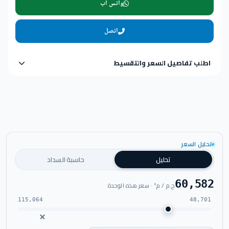
واتس اب
اتصل
اطلب تفاصيل السعر والتقسيط
تحليل السعر
تحليل
حاسبة السداد
60,582
ج.م / م² · سعر هذه الوحدة
115,064
48,701