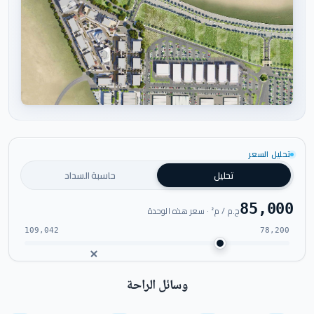
اضغط للتكبير
تحليل السعر
تحليل
حاسبة السداد
85,000
ج.م / م² · سعر هذه الوحدة
109,042
78,200
وسائل الراحة