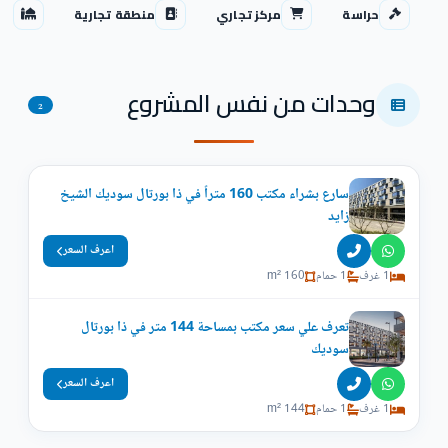
حراسة
مركز تجاري
منطقة تجارية
مس
وحدات من نفس المشروع
2
سارع بشراء مكتب 160 متراً في ذا بورتال سوديك الشيخ
زايد
اعرف السعر
1 غرف
1 حمام
160 m²
تعرف علي سعر مكتب بمساحة 144 متر في ذا بورتال
سوديك
اعرف السعر
1 غرف
1 حمام
144 m²