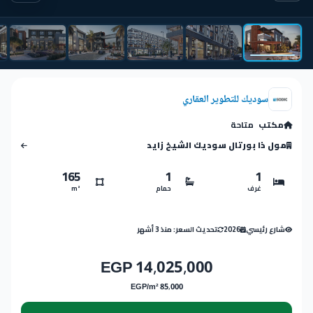
سوديك للتطوير العقاري
مكتب
متاحة
مول ذا بورتال سوديك الشيخ زايد
165
1
1
غرف
حمام
m²
شارع رئيسي
2026
تحديث السعر: منذ 3 أشهر
14,025,000 EGP
85,000 EGP/m²