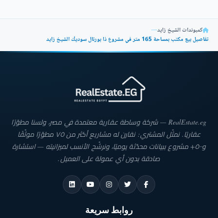
كمبوندات الشيخ زايد
—
تفاصيل بيع مكتب بمساحة 165 متر في مشروع ذا بورتال سوديك الشيخ زايد
RealEstate.eg — شركة وساطة عقارية معتمدة في مصر، ولسنا مطوّرًا
عقاريًا. نمثّل المشتري: نقارن له مشاريع أكثر من ٧٥ مطوّرًا موثّقًا
و٥٠٠+ مشروع ببيانات محدّثة يوميًا، ونرشّح الأنسب لميزانيته — استشارة
صادقة بدون أي عمولة على العميل.
روابط سريعة