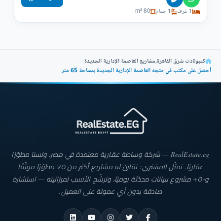
1 غرف
1 حمام
80 m²
كمبونادت شرق القاهرة
,
مشاريع العاصمة الإدارية الجديدة
—
أحصل على مكتب في متجه العاصمة الإدارية الجديدة بمساحة 65 متر
RealEstate.eg — شركة وساطة عقارية معتمدة في مصر، ولسنا مطوّرًا
عقاريًا. نمثّل المشتري: نقارن له مشاريع أكثر من ٧٥ مطوّرًا موثّقًا
و٥٠٠+ مشروع ببيانات محدّثة يوميًا، ونرشّح الأنسب لميزانيته — استشارة
صادقة بدون أي عمولة على العميل.