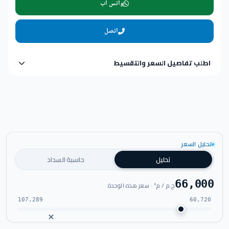
واتس اب
اتصل
اطلب تفاصيل السعر والتقسيط
تحليل السعر
تحليل
حاسبة السداد
66,000
ج.م / م² · سعر هذه الوحدة
107,289
60,720