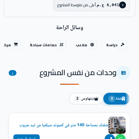
أعلى من متوسط المشروع
6,041 ج.م
↑
وسائل الراحة
حراسة
ملاعب
حمامات سباحة
مركز ت
وحدات من نفس المشروع
5
شقة
بنتهاوس
2
3
شقتك بمساحة 140 متر في كمبوند سيلفيا من تيد جروب