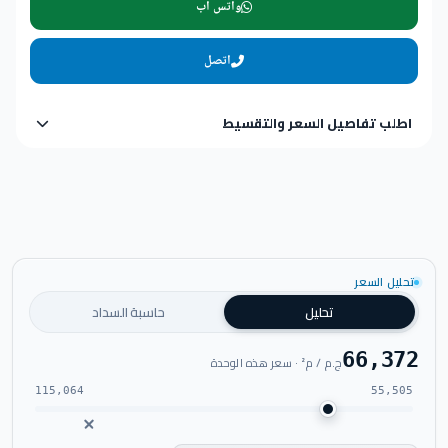
واتس اب
اتصل
اطلب تفاصيل السعر والتقسيط
تحليل السعر
تحليل
حاسبة السداد
66,372
ج.م / م² · سعر هذه الوحدة
115,064
55,505