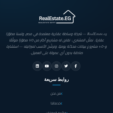
RealEstate.eg — شركة وساطة عقارية معتمدة في مصر، ولسنا مطوّرًا
عقاريًا. نمثّل المشتري: نقارن له مشاريع أكثر من ٧٥ مطوّرًا موثّقًا
و٥٠٠+ مشروع ببيانات محدّثة يوميًا، ونرشّح الأنسب لميزانيته — استشارة
صادقة بدون أي عمولة على العميل.
روابط سريعة
من نحن
خدماتنا