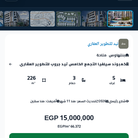
تيد للتطوير العقاري
بنتهاوس
متاحة
كمبوند سيلفيا التجمع الخامس تيد جروب للتطوير العقاري
226
3
5
غرف
حمام
m²
شارع رئيسي
2026
تحديث السعر: منذ 11 شهر
أضيفت: منذ سنتين
15,000,000 EGP
66,372 EGP/m²