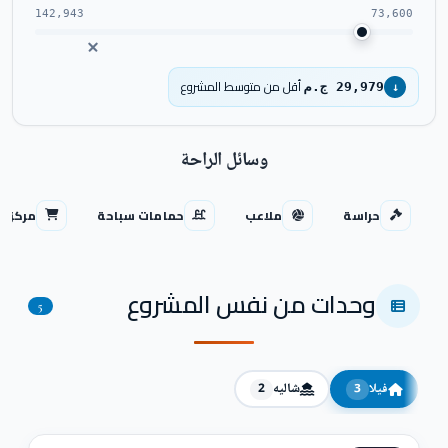
142,943
73,600
أقل من متوسط المشروع
29,979 ج.م
↓
وسائل الراحة
حراسة
ملاعب
حمامات سباحة
مركز ت
وحدات من نفس المشروع
5
فيلا
شاليه
2
3