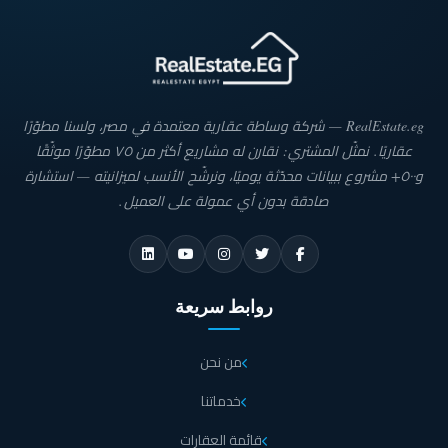
RealEstate.eg — شركة وساطة عقارية معتمدة في مصر، ولسنا مطوّرًا
عقاريًا. نمثّل المشتري: نقارن له مشاريع أكثر من ٧٥ مطوّرًا موثّقًا
و٥٠٠+ مشروع ببيانات محدّثة يوميًا، ونرشّح الأنسب لميزانيته — استشارة
صادقة بدون أي عمولة على العميل.
روابط سريعة
من نحن
خدماتنا
قائمة العقارات