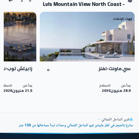
2
- Lvls Mountain View North Coast
تحت الإنشاء
تحت الإنشاء
02
01
سي ماونت-لفلز
زا بيتش توب-ليف
يبدأ من
الاستلام
يبدأ من
الاستلام
28.9 مليون
2030
21.5 مليون
2028
قرى الساحل الشمالي
—
سارع بالحجز في لفلز ماونتن فيو الساحل الشمالي وحدات تبدأ مساحاتها من 130 متر