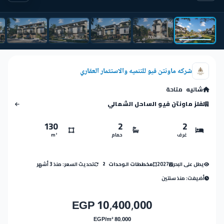
شركه ماونتن فيو للتنميه والاستثمار العقاري
شاليه
متاحة
لفلز ماونتن فيو الساحل الشمالي
130
2
2
غرف
حمام
m²
يطل على البحر
2027
تحديث السعر: منذ 3 أشهر
مخططات الوحدات
2
أضيفت: منذ سنتين
10,400,000 EGP
80,000 EGP/m²