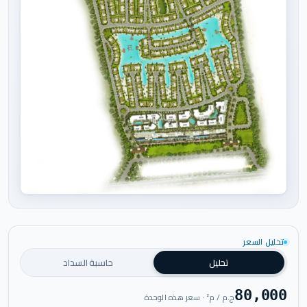
اضغط للتكبير
تحليل السعر
تحليل
حاسبة السداد
80,000
ج.م / م² · سعر هذه الوحدة