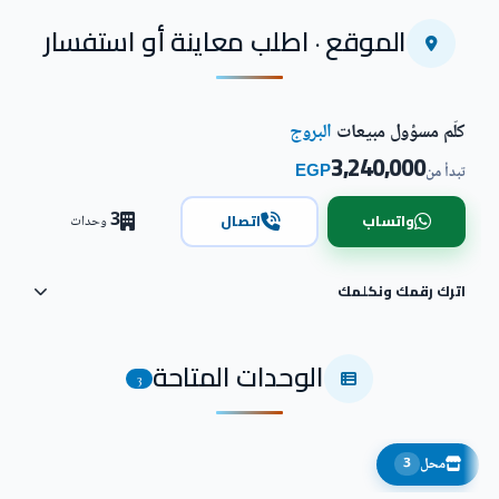
اضغط للتكبير
الموقع · اطلب معاينة أو استفسار
كلّم مسؤول مبيعات
البروج
3,240,000
EGP
تبدأ من
3
واتساب
اتصال
وحدات
اترك رقمك ونكلمك
الوحدات المتاحة
3
محل
3