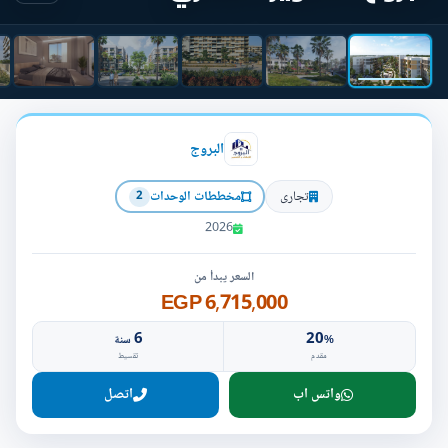
البروج
تجارى
مخططات الوحدات
2
2026
السعر يبدأ من
6,715,000 EGP
6
20
%
سنة
مقدم
تقسيط
واتس اب
اتصل