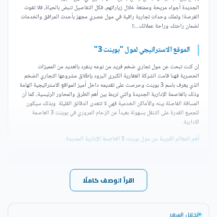
الجديدة أجواء مريحة وممتعة خلال زياراتهم، فكل التفاصيل تنبض بالحياة، فلا تفوت
الفرصة! وتملك وحدات تجارية رافية في مول عصري مجهز بأحدث المرافق والخدمات
لضمان راحتك وراحة عملائك...!!
الموقع الاستراتيجي لمول "بوينت 3"
إن كنت تبحث عن مول تجاري ضخم فريد من نوعه ينفرد بالعديد من المميزات
الحصرية فهنا قامت الشركة العقارية الكبرى البرود بإطلاق مشروعها التجاري الضخم
الذي يعرف باسم 3 بوينت وحرصت على تقديمه داخل أميز المواقع الاستراتيجية الهامة
وذلك بالعاصمة الإدارية الجديدة والتي تربط بين أهم الطرق والمحاور الرئيسية، كما أن
المسافة الفاصلة بينه والأماكن الخدمية فهي لا تتعدى الدقائق القليلة وبذلك سيكون
للجميع القدرة على التنقل بسهولة بعيداً عن الزحام المروري في بوينت 3 العاصمة
الإدارية.
أهم المعالم القريبة من مول بوينت 3 العاصمة الإدارية الجديدة
:
يقع مول بوينت 3 العاصمة الإدارية بمنطقة الداون تاون وبالقرب من أهم
المؤسسات الهامة.
اقرأ الوصف كاملًا
المسافة التي تفصل بين مول بوينت 3 العاصمة الجديدة وفندق الماسة
الشهير لا تتعدى الدقائق القليلة.
تحليل السعر