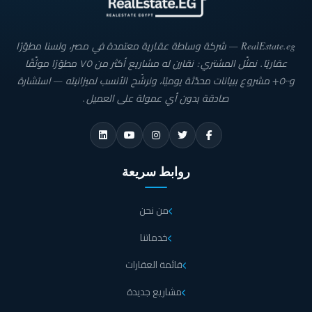
RealEstate.eg — شركة وساطة عقارية معتمدة في مصر، ولسنا مطوّرًا
عقاريًا. نمثّل المشتري: نقارن له مشاريع أكثر من ٧٥ مطوّرًا موثّقًا
و٥٠٠+ مشروع ببيانات محدّثة يوميًا، ونرشّح الأنسب لميزانيته — استشارة
صادقة بدون أي عمولة على العميل.
روابط سريعة
من نحن
خدماتنا
قائمة العقارات
مشاريع جديدة