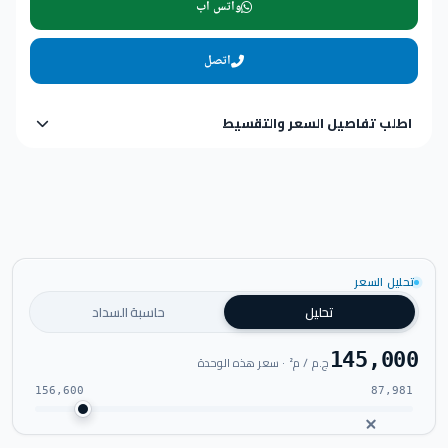
واتس اب
اتصل
اطلب تفاصيل السعر والتقسيط
تحليل السعر
تحليل
حاسبة السداد
145,000
ج.م / م² · سعر هذه الوحدة
156,600
87,981