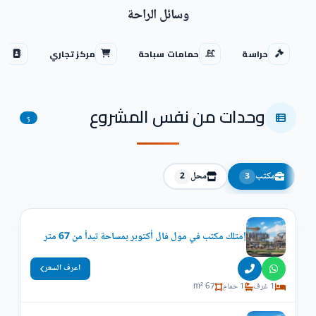
وسائل الراحة
حراسة
حمامات سباحة
مركز تجاري
من
وحدات من نفس المشروع
5
مكتب
محل
2
3
إمتلك مكتب في مول فال أكتوبر بمساحة تبدأ من 67 متر
اعرف السعر
1 غرف
1 حمام
67 m²