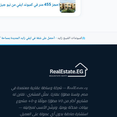
إحجز 455 متر في كمبوند ايفي من نيو جيزة بأسعار مُميزة
كمبوندات الشيخ زايد
—
أحصل على شقة في ايفي زايد الجديدة بمساحة 117 متر
RealEstate.eg — شركة وساطة عقارية معتمدة في
مصر، ولسنا مطوّرًا عقاريًا. نمثّل المشتري: نقارن له
مشاريع أكثر من ٧٥ مطوّرًا موثّقًا و٥٠٠+ مشروع
ببيانات محدّثة يوميًا، ونرشّح الأنسب لميزانيته —
استشارة صادقة بدون أي عمولة على العميل.