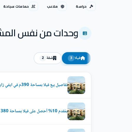
حراسة
ملاعب
حمامات سباحة
وحدات من نفس المش
فيلا
شقة
2
3
تفاصيل بيع فيلا بمساحة 390م في ايفي زايد الجديدة
بمُقدم 10% أحصل على فيلا بمساحة 380 متر في كمبوند ايفي زايد