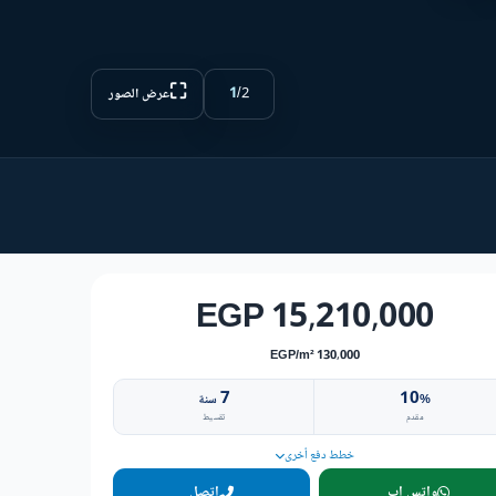
⛶
1
/
2
عرض الصور
15,210,000 EGP
130,000 EGP/m²
7
10
%
سنة
مقدم
تقسيط
خطط دفع أخرى
واتس اب
اتصل