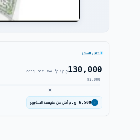
تحليل السعر
130,000
ج.م / م² · سعر هذه الوحدة
92,888
أقل من متوسط المشروع
6,500 ج.م
↓