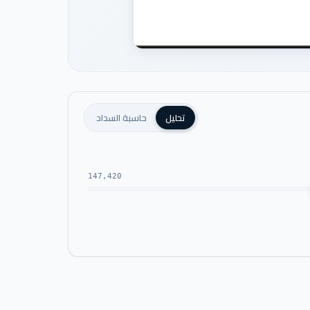
تحليل
حاسبة السداد
147,420