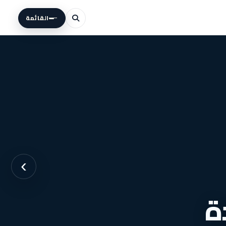
القائمة
›
ة