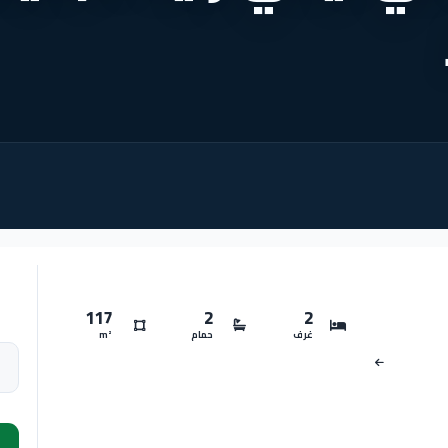
117
2
2
غرف
حمام
m²