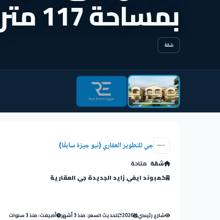
بمساحة 117 متر
شقة
جي للتطوير العقاري (نيو جيزة سابقًا)
شقة
متاحة
كمبوند ايفي زايد الجديدة جي العقارية
شارع رئيسي
2026
تحديث السعر: منذ 3 أشهر
أضيفت: منذ 3 سنوات