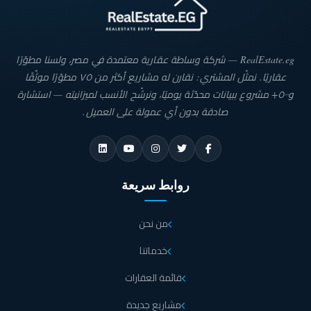
RealEstate.eg — شركة وساطة عقارية معتمدة في مصر، ولسنا مطوّرًا
عقاريًا. نمثّل المشتري: نقارن له مشاريع أكثر من ٧٥ مطوّرًا موثّقًا
و٥٠٠+ مشروع ببيانات محدّثة يوميًا، ونرشّح الأنسب لميزانيته — استشارة
صادقة بدون أي عمولة على العميل.
روابط سريعة
من نحن
خدماتنا
قائمة العقارات
مشاريع جديدة