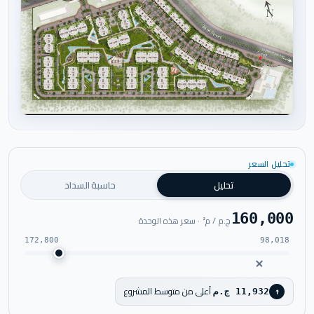
اضغط للتكبير
تحليل السعر
تحليل
حاسبة السداد
160,000
ج.م / م² · سعر هذه الوحدة
172,800
98,018
أعلى من متوسط المشروع
11,932 ج.م
↑