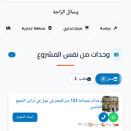
وسائل الراحة
حراسة
مركز تجاري
منطقة تجارية
مس
وحدات من نفس المشروع
5
محل
مكتب
2
3
وحدات بمساحة 123 متر للحجز في مول في تراس التجمع
الخامس
اعرف السعر
1 غرف
1 حمام
123 m²