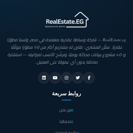
RealEstate.eg — شركة وساطة عقارية معتمدة في مصر، ولسنا مطوّرًا
عقاريًا. نمثّل المشتري: نقارن له مشاريع أكثر من ٧٥ مطوّرًا موثّقًا
و٥٠٠+ مشروع ببيانات محدّثة يوميًا، ونرشّح الأنسب لميزانيته — استشارة
صادقة بدون أي عمولة على العميل.
روابط سريعة
من نحن
خدماتنا