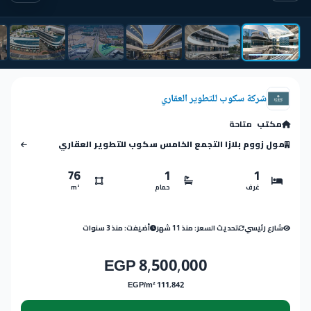
شركة سكوب للتطوير العقاري
مكتب
متاحة
مول زووم بلازا التجمع الخامس سكوب للتطوير العقاري
76
1
1
غرف
حمام
m²
شارع رئيسي
تحديث السعر: منذ 11 شهر
أضيفت: منذ 3 سنوات
8,500,000 EGP
111,842 EGP/m²