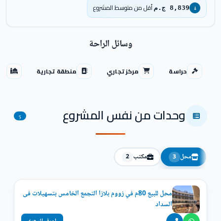
أقل من متوسط المشروع
8,839 ج.م
↓
وسائل الراحة
حراسة
مركز تجاري
منطقة تجارية
مس
وحدات من نفس المشروع
5
محل
مكتب
2
3
محل للبيع 80م في زووم بلازا التجمع الخامس بتسهيلات فى
السداد