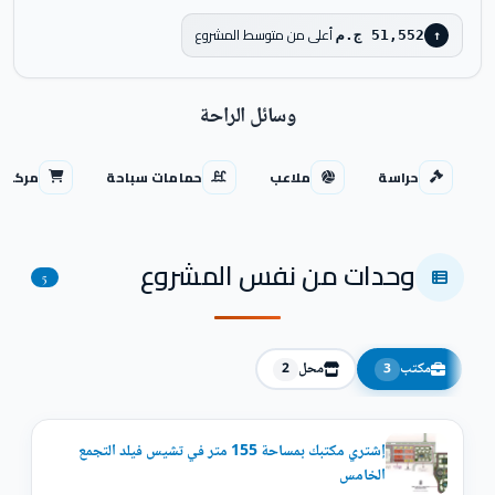
أعلى من متوسط المشروع
51,552 ج.م
↑
وسائل الراحة
حراسة
ملاعب
حمامات سباحة
مركز ت
وحدات من نفس المشروع
5
مكتب
محل
2
3
إشتري مكتبك بمساحة 155 متر في تشيس فيلد التجمع
الخامس