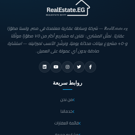
RealEstate.eg — شركة وساطة عقارية معتمدة في مصر، ولسنا مطوّرًا
عقاريًا. نمثّل المشتري: نقارن له مشاريع أكثر من ٧٥ مطوّرًا موثّقًا
و٥٠٠+ مشروع ببيانات محدّثة يوميًا، ونرشّح الأنسب لميزانيته — استشارة
صادقة بدون أي عمولة على العميل.
روابط سريعة
من نحن
خدماتنا
قائمة العقارات
مشاريع جديدة