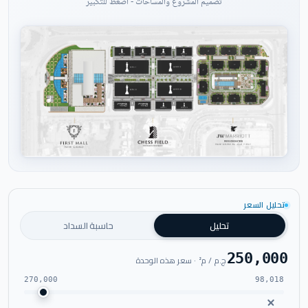
تصميم المشروع والمساحات - اضغط للتكبير
اضغط للتكبير
تحليل السعر
تحليل
حاسبة السداد
250,000
ج.م / م² · سعر هذه الوحدة
270,000
98,018