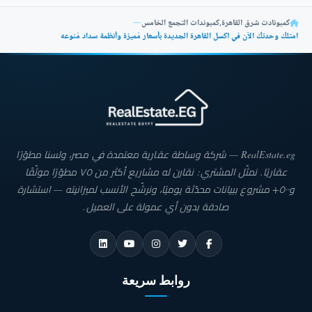
كمبونادت شرق القاهرة
,
كمبوندات التجمع الخامس
—
امتلك وحدتك الآن في اكسل القاهرة الجديدة بأسعار مُميزة وأنظمة سداد مُنوعه
RealEstate.eg — شركة وساطة عقارية معتمدة في مصر، ولسنا مطوّرًا
عقاريًا. نمثّل المشتري: نقارن له مشاريع أكثر من ٧٥ مطوّرًا موثّقًا
و٥٠٠+ مشروع ببيانات محدّثة يوميًا، ونرشّح الأنسب لميزانيته — استشارة
صادقة بدون أي عمولة على العميل.
روابط سريعة