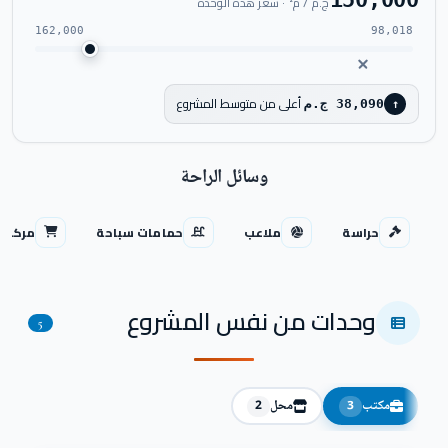
ج.م / م² · سعر هذه الوحدة
162,000
98,018
أعلى من متوسط المشروع
38,090 ج.م
↑
وسائل الراحة
حراسة
ملاعب
حمامات سباحة
مركز ت
وحدات من نفس المشروع
5
مكتب
محل
2
3