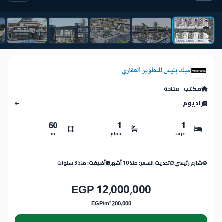
ميك بليس للتطوير العقاري
مكتب
متاحة
راديوم
60
1
1
غرف
حمام
m²
شارع رئيسي
تحديث السعر: منذ 10 أشهر
أضيفت: منذ 3 سنوات
12,000,000 EGP
200,000 EGP/m²