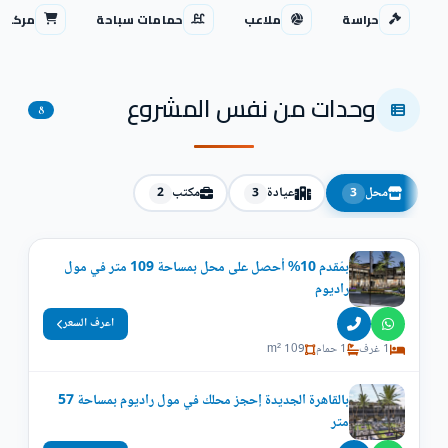
حراسة
ملاعب
حمامات سباحة
مركز ت
وحدات من نفس المشروع
8
محل
عيادة
مكتب
2
3
3
بمُقدم 10% أحصل على محل بمساحة 109 متر في مول
راديوم
اعرف السعر
1 غرف
1 حمام
109 m²
بالقاهرة الجديدة إحجز محلك في مول راديوم بمساحة 57
متر