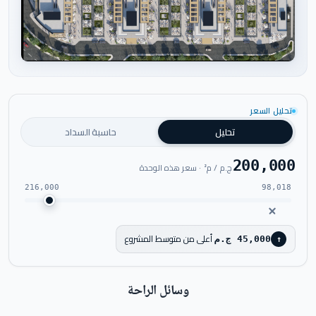
اضغط للتكبير
تحليل السعر
تحليل
حاسبة السداد
200,000
ج.م / م² · سعر هذه الوحدة
216,000
98,018
أعلى من متوسط المشروع
45,000 ج.م
↑
وسائل الراحة