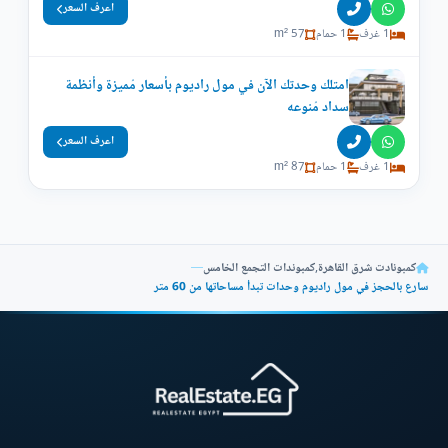
اعرف السعر
1 غرف
1 حمام
57 m²
امتلك وحدتك الآن في مول راديوم بأسعار مُميزة وأنظمة
سداد مُنوعه
اعرف السعر
1 غرف
1 حمام
87 m²
كمبونادت شرق القاهرة
,
كمبوندات التجمع الخامس
—
سارع بالحجز في مول راديوم وحدات تبدأ مساحاتها من 60 متر