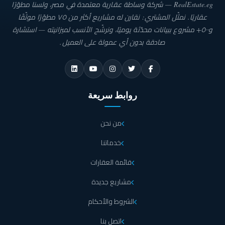
RealEstate.eg — شركة وساطة عقارية معتمدة في مصر، ولسنا مطوّرًا
عقاريًا. نمثّل المشتري: نقارن له مشاريع أكثر من ٧٥ مطوّرًا موثّقًا
و٥٠٠+ مشروع ببيانات محدّثة يوميًا، ونرشّح الأنسب لميزانيته — استشارة
صادقة بدون أي عمولة على العميل.
روابط سريعة
من نحن
خدماتنا
قائمة العقارات
مشاريع جديدة
الشروط والأحكام
اتصل بنا