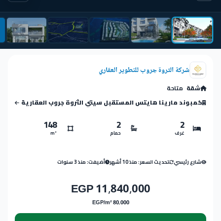
شركة الثروة جروب للتطوير العقاري
شقة
متاحة
كمبوند مارينا هايتس المستقبل سيتي الثروة جروب العقارية
148
2
2
غرف
حمام
m²
شارع رئيسي
تحديث السعر: منذ 10 أشهر
أضيفت: منذ 3 سنوات
11,840,000 EGP
80,000 EGP/m²