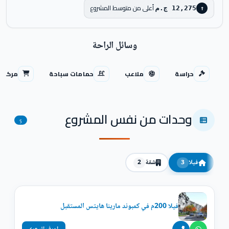
أعلى من متوسط المشروع
12,275 ج.م
↑
وسائل الراحة
حراسة
ملاعب
حمامات سباحة
مركز ت
وحدات من نفس المشروع
5
فيلا
شقة
2
3
فيلا 200م في كمبوند مارينا هايتس المستقبل