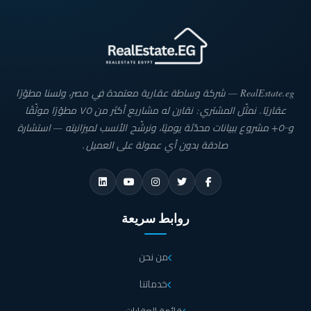
RealEstate.eg — شركة وساطة عقارية معتمدة في مصر، ولسنا مطوّرًا
عقاريًا. نمثّل المشتري: نقارن له مشاريع أكثر من ٧٥ مطوّرًا موثّقًا
و٥٠٠+ مشروع ببيانات محدّثة يوميًا، ونرشّح الأنسب لميزانيته — استشارة
صادقة بدون أي عمولة على العميل.
روابط سريعة
من نحن
خدماتنا