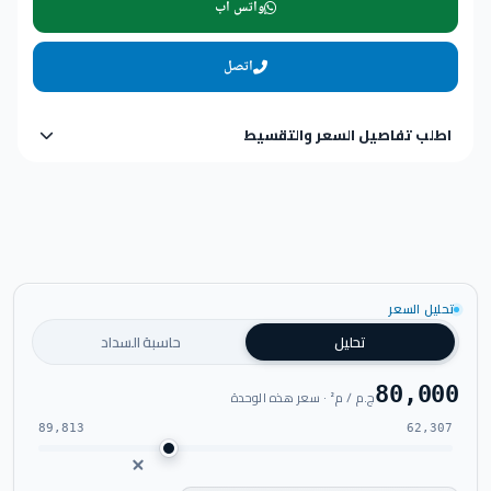
واتس اب
اتصل
اطلب تفاصيل السعر والتقسيط
تحليل السعر
تحليل
حاسبة السداد
80,000
ج.م / م² · سعر هذه الوحدة
89,813
62,307