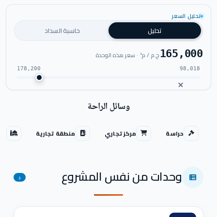
اضغط للتكبير
تحليل السعر
تحليل
حاسبة السداد
165,000
ج.م / م² · سعر هذه الوحدة
178,200
98,018
وسائل الراحة
حراسة
مركز تجاري
منطقة تجارية
مس
وحدات من نفس المشروع
2