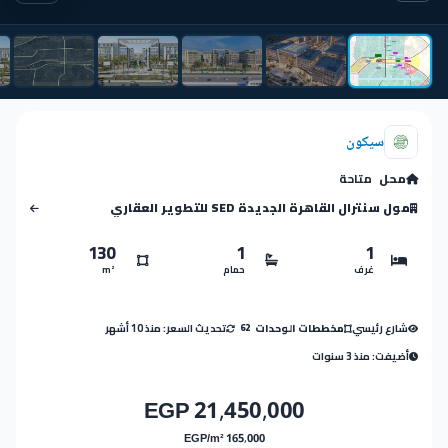
سيكون
محل
متاحة
مول سنترال القاهرة الجديدة SED للتطوير العقاري
130
1
1
غرف
حمام
m²
شارع رئيسي
تحديث السعر: منذ 10 أشهر
مخططات الوحدات
62
أضيفت: منذ 3 سنوات
21,450,000 EGP
165,000 EGP/m²