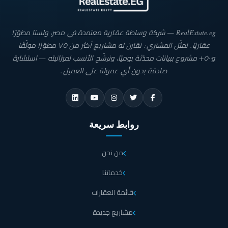
RealEstate.eg — شركة وساطة عقارية معتمدة في مصر، ولسنا مطوّرًا
عقاريًا. نمثّل المشتري: نقارن له مشاريع أكثر من ٧٥ مطوّرًا موثّقًا
و٥٠٠+ مشروع ببيانات محدّثة يوميًا، ونرشّح الأنسب لميزانيته — استشارة
صادقة بدون أي عمولة على العميل.
روابط سريعة
من نحن
خدماتنا
قائمة العقارات
مشاريع جديدة