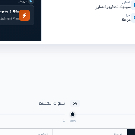
عروض
المطور
سوديك للتطوير العقاري
1.5% down · 10 years installments
نوع
stallment Plan
مرحلة
سنوات التقسيط
5%
1
50%
الإجمالي
المقدم