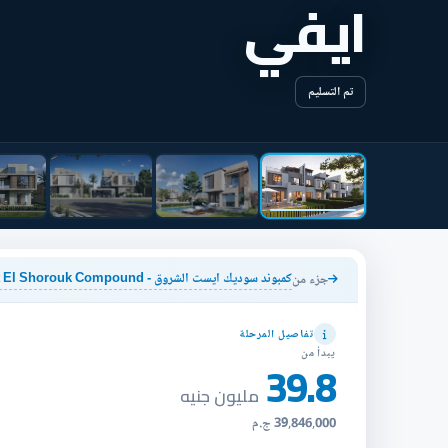
ايفي
تم التسليم
كمبوند سوديك ايست الشروق - Sodic East El Shorouk Compound
جزء من
تفاصيل المرحلة
يبدأ من
39.8
مليون جنيه
39,846,000 ج.م