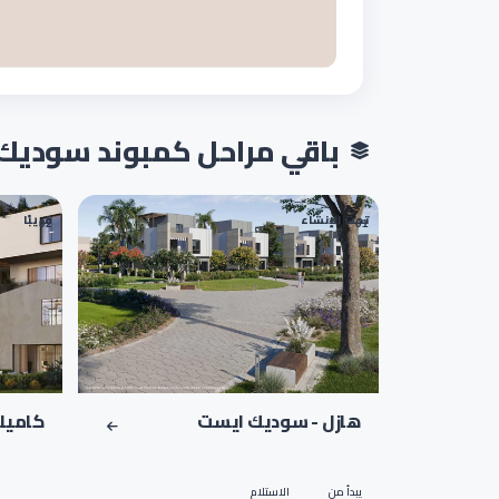
باقي مراحل كمبوند سوديك ايست الشروق - ound
تحت الإنشاء
قريبًا
02
01
هازل - سوديك ايست
كاميلي
يبدأ من
الاستلام