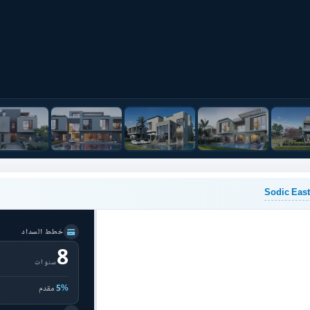
خطط السداد
8
سنوات
5%
مقدم