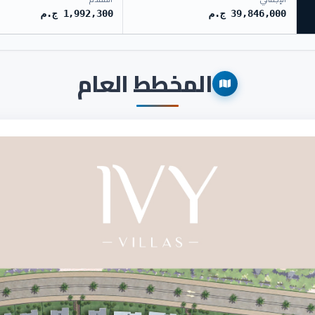
39,846,000 ج.م
1,992,300 ج.م
المخطط العام