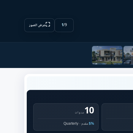
⛶
1
/
9
عرض الصور
10
سنوات
5%
مقدم · Quarterly