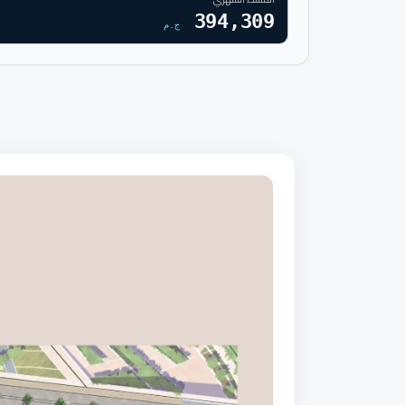
394,309
ج.م