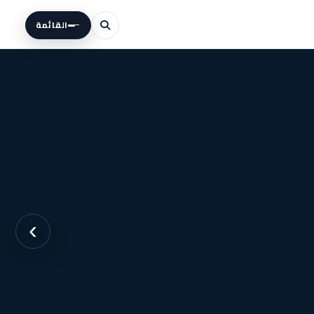
القائمة
›