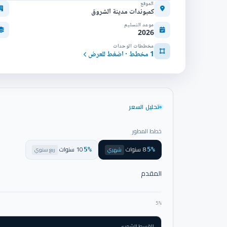
الموقع
كمبوندات مدينة الشروق
موعد التسليم
2026
مخططات الوحدات
1 مخطط · اضغط للعرض
تحليل السعر
خطط المطور
8 سنوات
10 سنوات
·
شهري
·
ربع سنوي
5%
5%
المقدم
5%
القسط الشهري