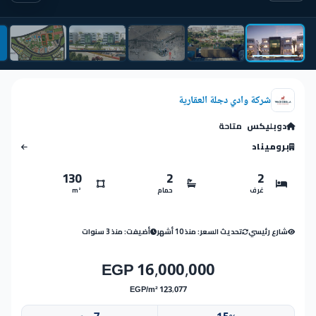
شركة وادي دجلة العقارية
دوبليكس
متاحة
بروميناد
130
2
2
غرف
حمام
m²
شارع رئيسي
تحديث السعر: منذ 10 أشهر
أضيفت: منذ 3 سنوات
16,000,000 EGP
123,077 EGP/m²