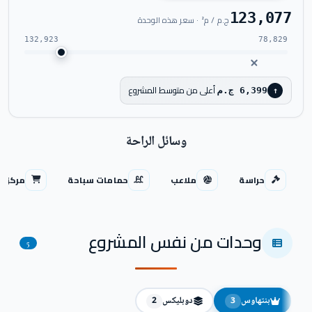
123,077
ج.م / م² · سعر هذه الوحدة
132,923
78,829
أعلى من متوسط المشروع
6,399 ج.م
↑
وسائل الراحة
حراسة
ملاعب
حمامات سباحة
مركز ت
وحدات من نفس المشروع
5
بنتهاوس
دوبليكس
2
3