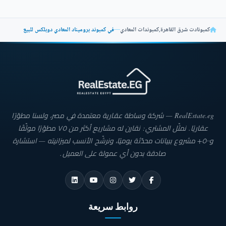
كمبونادت شرق القاهرة
,
كمبوندات المعادي
—
في كمبوند بروميناد المعادي دوبلكس للبيع
RealEstate.eg — شركة وساطة عقارية معتمدة في مصر، ولسنا مطوّرًا
عقاريًا. نمثّل المشتري: نقارن له مشاريع أكثر من ٧٥ مطوّرًا موثّقًا
و٥٠٠+ مشروع ببيانات محدّثة يوميًا، ونرشّح الأنسب لميزانيته — استشارة
صادقة بدون أي عمولة على العميل.
روابط سريعة