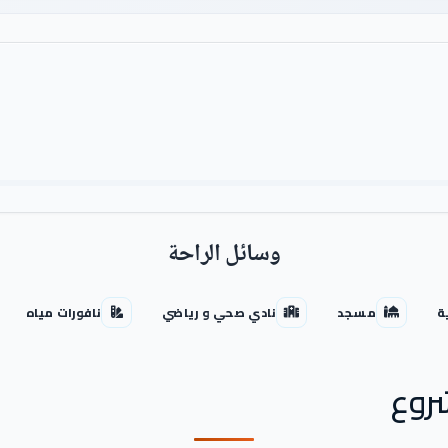
وسائل الراحة
ة
مسجد
نادي صحي و رياضي
نافورات مياه
روع