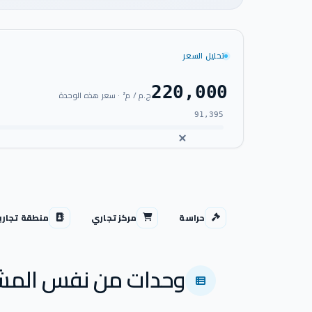
تحليل السعر
220,000
ج.م / م² · سعر هذه الوحدة
91,395
حراسة
مركز تجاري
منطقة تجاري
وحدات من نفس المش