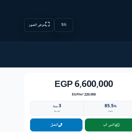
⛶
1
/
6
عرض الصور
6,600,000 EGP
220,000 EGP/m²
3
85.5
%
سنة
مقدم
تقسيط
واتس اب
اتصل