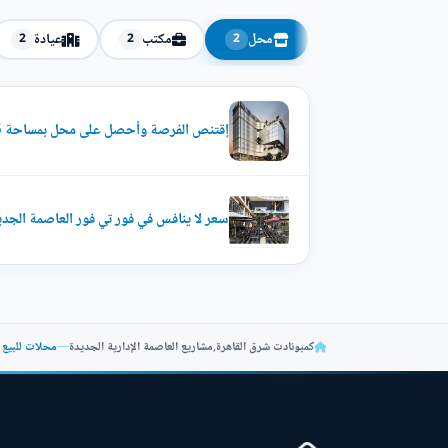
محل
مكتب
عيادة
2
2
2
إقتنص الفرصة وأحصل على محل بمساحة 75 متر في مول فور تي فور
سعر لا ينافس في فور تي فور العاصمة الجديدة لل53 متر إغتنم
كمبونادت شرق القاهرة
,
مشاريع العاصمة الإدارية الجديدة
—
محلات للبيع في