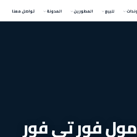
ندات
للبيع
المطورين
المدونة
تواصل معنا
مول فور تي فور