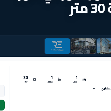
ر
30
1
1
غرف
حمام
m²
لعقاري