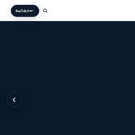
القائمة
›