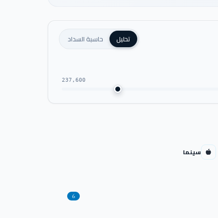
تحليل
حاسبة السداد
237,600
سينما
6