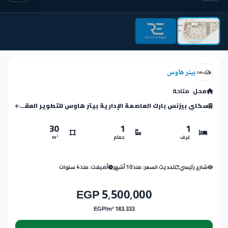
بيتر هاوس
محل
متاحة
سكاي بيزنس بارك العاصمة الإدارية بيتر هاوس للتطوير العقاري
30
1
1
غرف
حمام
m²
شارع رئيسي
تحديث السعر: منذ 10 أشهر
أضيفت: منذ 4 سنوات
5,500,000 EGP
183,333 EGP/m²