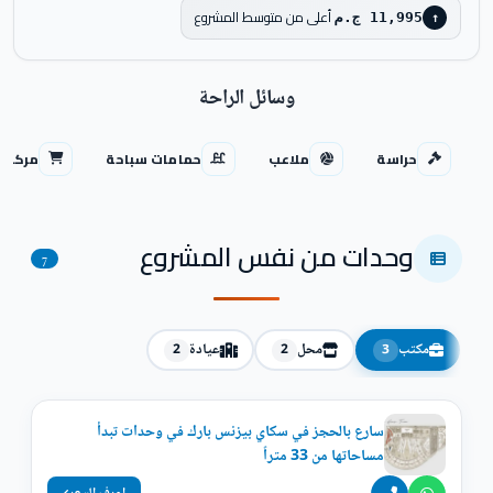
أعلى من متوسط المشروع
11,995 ج.م
↑
وسائل الراحة
حراسة
ملاعب
حمامات سباحة
مركز ت
وحدات من نفس المشروع
7
مكتب
محل
عيادة
2
2
3
سارع بالحجز في سكاي بيزنس بارك في وحدات تبدأ
مساحاتها من 33 متراً