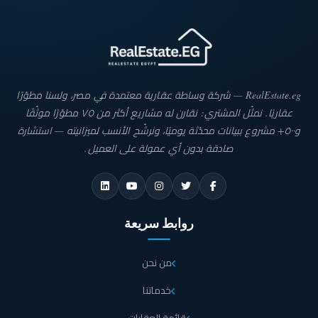
RealEstate.eg — شركة وساطة عقارية معتمدة في مصر، ولسنا مطوّرًا
عقاريًا. نمثّل المشتري: نقارن له مشاريع أكثر من ٧٥ مطوّرًا موثّقًا
و٥٠٠+ مشروع ببيانات محدّثة يوميًا، ونرشّح الأنسب لميزانيته — استشارة
صادقة بدون أي عمولة على العميل.
روابط سريعة
من نحن
خدماتنا