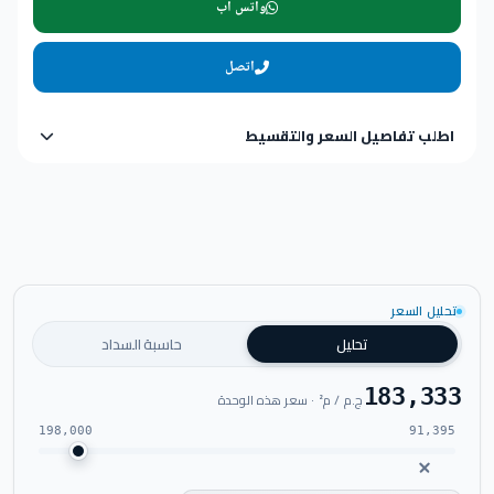
واتس اب
اتصل
اطلب تفاصيل السعر والتقسيط
تحليل السعر
تحليل
حاسبة السداد
183,333
ج.م / م² · سعر هذه الوحدة
198,000
91,395