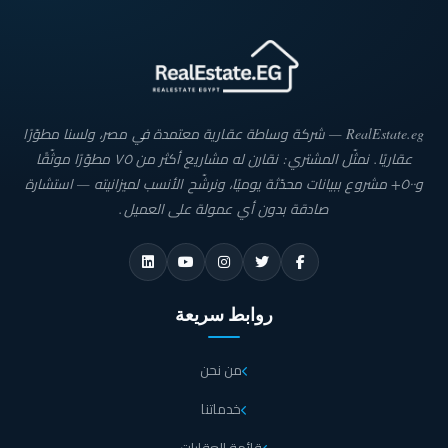
RealEstate.eg — شركة وساطة عقارية معتمدة في مصر، ولسنا مطوّرًا
عقاريًا. نمثّل المشتري: نقارن له مشاريع أكثر من ٧٥ مطوّرًا موثّقًا
و٥٠٠+ مشروع ببيانات محدّثة يوميًا، ونرشّح الأنسب لميزانيته — استشارة
صادقة بدون أي عمولة على العميل.
روابط سريعة
من نحن
خدماتنا