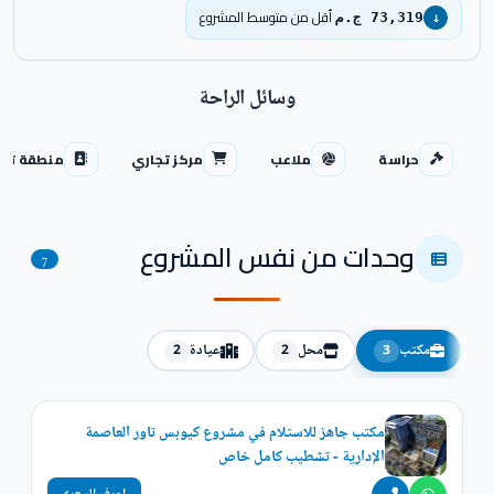
أقل من متوسط المشروع
73,319 ج.م
↓
وسائل الراحة
حراسة
ملاعب
مركز تجاري
منطقة تجا
وحدات من نفس المشروع
7
مكتب
محل
عيادة
2
2
3
مكتب جاهز للاستلام في مشروع كيوبس تاور العاصمة
الإدارية - تشطيب كامل خاص