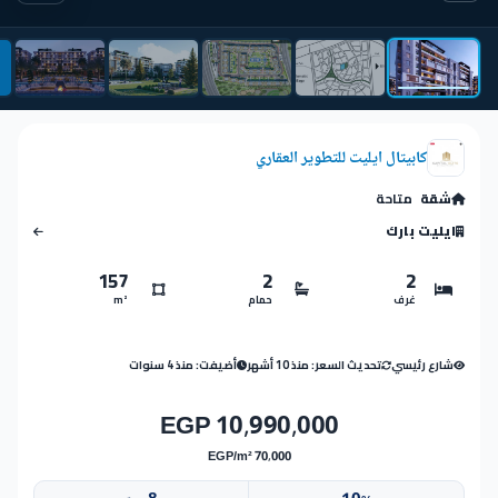
كابيتال ايليت للتطوير العقاري
شقة
متاحة
ايليت بارك
157
2
2
غرف
حمام
m²
شارع رئيسي
تحديث السعر: منذ 10 أشهر
أضيفت: منذ 4 سنوات
10,990,000 EGP
70,000 EGP/m²