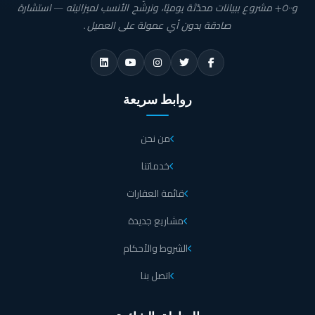
و٥٠٠+ مشروع ببيانات محدّثة يوميًا، ونرشّح الأنسب لميزانيته — استشارة
صادقة بدون أي عمولة على العميل.
روابط سريعة
من نحن
خدماتنا
قائمة العقارات
مشاريع جديدة
الشروط والأحكام
اتصل بنا