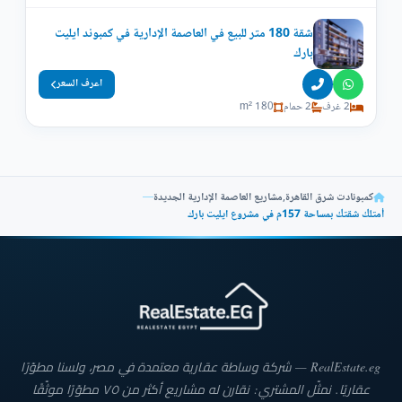
شقة 180 متر للبيع في العاصمة الإدارية في كمبوند ايليت
بارك
اعرف السعر
2 غرف
2 حمام
180 m²
كمبونادت شرق القاهرة
,
مشاريع العاصمة الإدارية الجديدة
—
أمتلك شقتك بمساحة 157م في مشروع ايليت بارك
RealEstate.eg — شركة وساطة عقارية معتمدة في مصر، ولسنا مطوّرًا
عقاريًا. نمثّل المشتري: نقارن له مشاريع أكثر من ٧٥ مطوّرًا موثّقًا