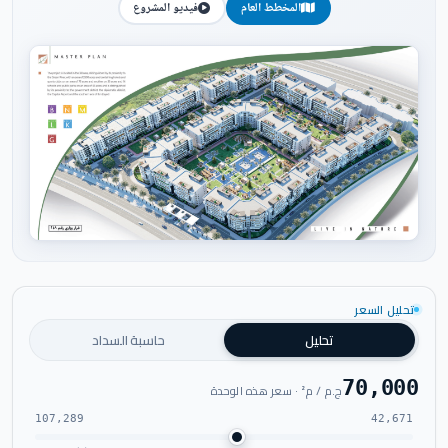
المخطط العام
فيديو المشروع
اضغط للتكبير
تحليل السعر
تحليل
حاسبة السداد
70,000
ج.م / م² · سعر هذه الوحدة
107,289
42,671