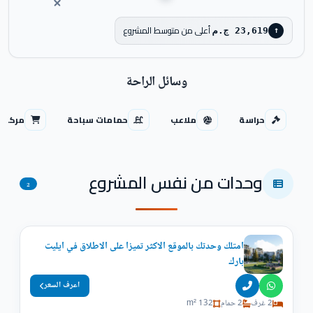
أعلى من متوسط المشروع
23,619 ج.م
↑
وسائل الراحة
حراسة
ملاعب
حمامات سباحة
مركز ت
وحدات من نفس المشروع
2
امتلك وحدتك بالموقع الاكثر تميزا على الاطلاق في ايليت
بارك
اعرف السعر
2 غرف
2 حمام
132 m²