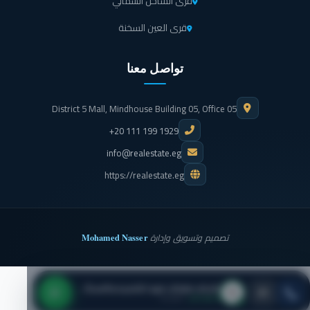
قرى الساحل الشمالي
قرى العين السخنة
تواصل معنا
District 5 Mall, Mindhouse Building 05, Office 05
+20 111 199 1929
info@realestate.eg
https://realestate.eg
Mohamed Nasser
تصميم وتسويق وإدارة
شركه ماونتن فيو للتنميه والاستثمار العقاري
● متاح الآن
· اتصل بنا