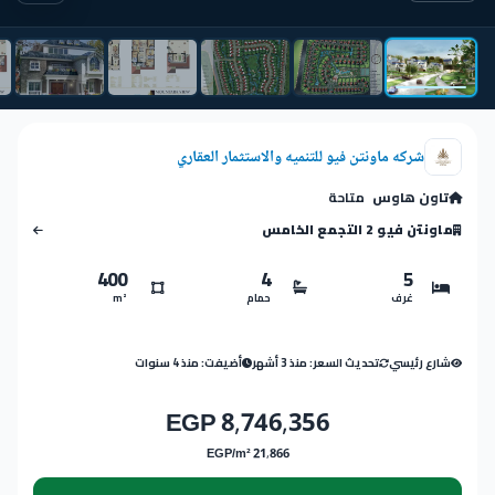
شركه ماونتن فيو للتنميه والاستثمار العقاري
تاون هاوس
متاحة
ماونتن فيو 2 التجمع الخامس
400
4
5
غرف
حمام
m²
شارع رئيسي
تحديث السعر: منذ 3 أشهر
أضيفت: منذ 4 سنوات
8,746,356 EGP
21,866 EGP/m²