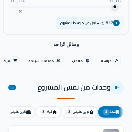
115,064
20,117
أقل من متوسط المشروع
547 ج.م
↓
وسائل الراحة
حراسة
ملاعب
حمامات سباحة
مركز ت
وحدات من نفس المشروع
11
شقة
توين هاوس
فيلا
تاون هاوس
2
3
3
3