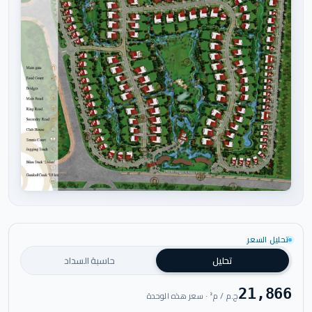
اضغط للتكبير
تحليل السعر
تحليل
حاسبة السداد
21,866
ج.م / م² · سعر هذه الوحدة