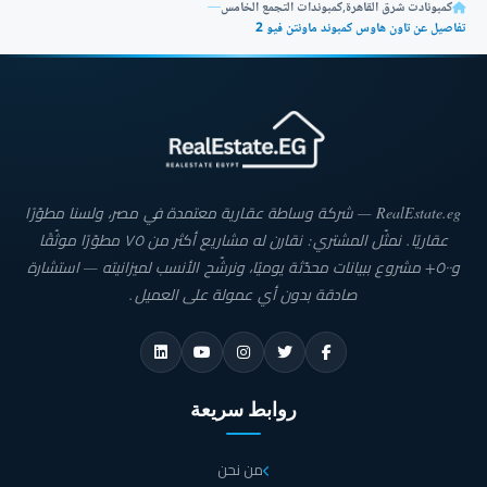
كمبونادت شرق القاهرة
,
كمبوندات التجمع الخامس
—
تفاصيل عن تاون هاوس كمبوند ماونتن فيو 2
RealEstate.eg — شركة وساطة عقارية معتمدة في مصر، ولسنا مطوّرًا
عقاريًا. نمثّل المشتري: نقارن له مشاريع أكثر من ٧٥ مطوّرًا موثّقًا
و٥٠٠+ مشروع ببيانات محدّثة يوميًا، ونرشّح الأنسب لميزانيته — استشارة
صادقة بدون أي عمولة على العميل.
روابط سريعة
من نحن