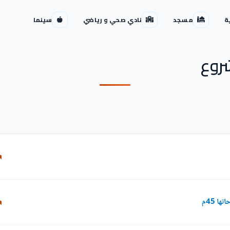
ة
مسجد
نادي صحي و رياضي
سينما
روع
ا 45م