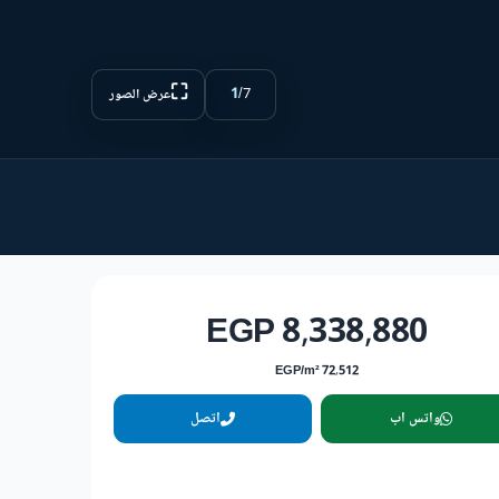
⛶
1
/
7
عرض الصور
8,338,880 EGP
72,512 EGP/m²
واتس اب
اتصل