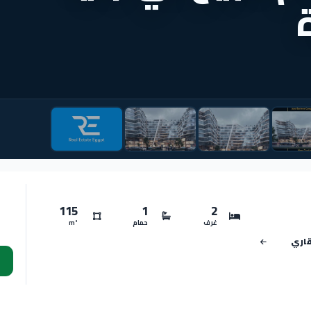
115
1
2
غرف
حمام
m²
قاري