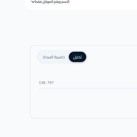
الاسم ورقم الموبايل فقط
تحليل
حاسبة السداد
138,797