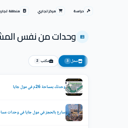
حراسة
مركز تجاري
منطقة تجاري
وحدات من نفس المش
محل
مكتب
2
3
وحدتك بمساحة 26م في مول جايا
سارع بالحجز في مول جايا في وحدات مساحاته