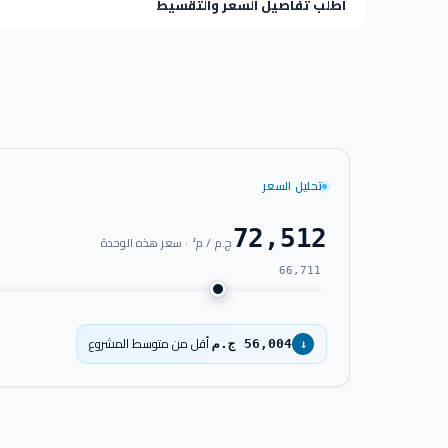
اطلب تفاصيل السعر والتقسيط
تحليل السعر
72,512
ج.م / م² · سعر هذه الوحدة
66,711
أقل من متوسط المشروع
56,004 ج.م
↓