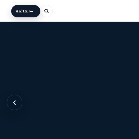
القائمة
›