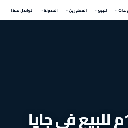
ندات
للبيع
المطورين
المدونة
تواصل معنا
ارخص مكتب 115م للبيع في جايا