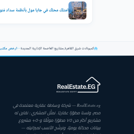
امتلك محلك في جايا مول بأنظمة سداد مُنو
كمبونادت شرق القاهرة
,
مشاريع العاصمة الإدارية الجديدة
—
ارخص مكتب 115م للبيع في جايا العاصمة الجد
RealEstate.eg — شركة وساطة عقارية معتمدة في
مصر، ولسنا مطوّرًا عقاريًا. نمثّل المشتري: نقارن له
مشاريع أكثر من ٧٥ مطوّرًا موثّقًا و٥٠٠+ مشروع
ببيانات محدّثة يوميًا، ونرشّح الأنسب لميزانيته —