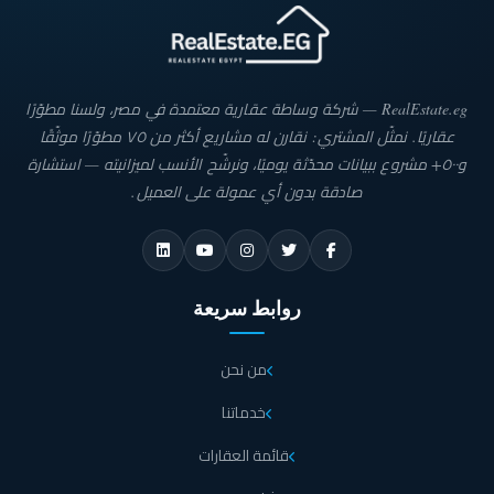
RealEstate.eg — شركة وساطة عقارية معتمدة في مصر، ولسنا مطوّرًا
عقاريًا. نمثّل المشتري: نقارن له مشاريع أكثر من ٧٥ مطوّرًا موثّقًا
و٥٠٠+ مشروع ببيانات محدّثة يوميًا، ونرشّح الأنسب لميزانيته — استشارة
صادقة بدون أي عمولة على العميل.
روابط سريعة
من نحن
خدماتنا
قائمة العقارات