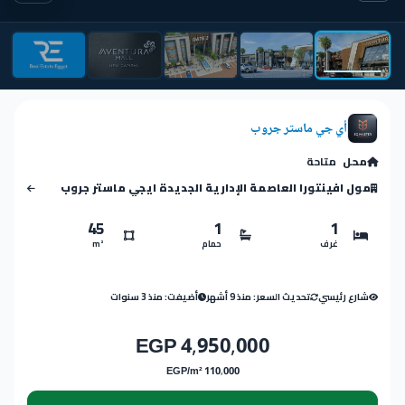
أي جي ماستر جروب
محل
متاحة
مول افينتورا العاصمة الإدارية الجديدة ايجي ماستر جروب
45
1
1
غرف
حمام
m²
شارع رئيسي
تحديث السعر: منذ 9 أشهر
أضيفت: منذ 3 سنوات
4,950,000 EGP
110,000 EGP/m²