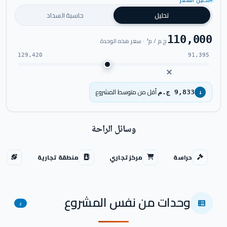
تحليل السعر
شاهد فيديو المشروع
تحليل
حاسبة السداد
110,000
ج.م / م² · سعر هذه الوحدة
129,420
91,395
أقل من متوسط المشروع
9,833 ج.م
↓
وسائل الراحة
حراسة
مركز تجاري
منطقة تجارية
نا
وحدات من نفس المشروع
2