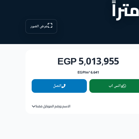
⛶
عرض الصور
5,013,955 EGP
6,641 EGP/m²
واتس اب
اتصل
الاسم ورقم الموبايل فقط