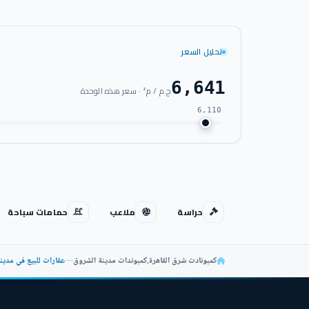
تحليل السعر
6,641
ج.م / م² · سعر هذه الوحدة
6,110
حراسة
ملاعب
حمامات سباحة
كمبونادت شرق القاهرة
,
كمبوندات مدينة الشروق
—
عقارات للبيع في مدينة الشر