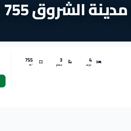
ة الشروق 755 متراً
755
3
4
غرف
حمام
m²