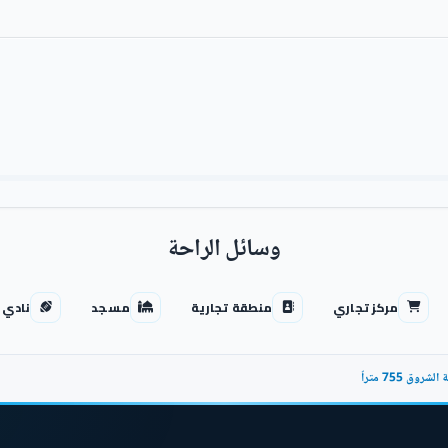
وسائل الراحة
مركز تجاري
منطقة تجارية
مسجد
نادي 
وق 755 متراً