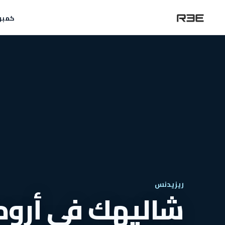
كمبو
ريزيدنس
شاليهك في أروم