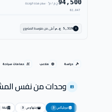
94,500
ج.م / م² · سعر هذه الوحدة
82,047
أعلى من متوسط المشروع
5,319 ج.م
↑
حراسة
ملاعب
حمامات سباحة
وحدات من نفس المش
دوبليكس
بنتهاوس
شقة
3
3