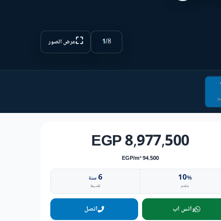
⛶
1
/
8
عرض الصور
8,977,500 EGP
94,500 EGP/m²
6
10
%
سنة
مقدم
تقسيط
واتس اب
اتصل