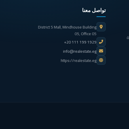
تواصل معنا
District 5 Mall, Mindhouse Building
05, Office 05
ة
+20 111 199 1929
info@realestate.eg
https://realestate.eg