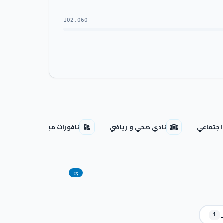
102,060
اجتماعي
نادي صحي و رياضي
نافورات مياه
فند
15
1