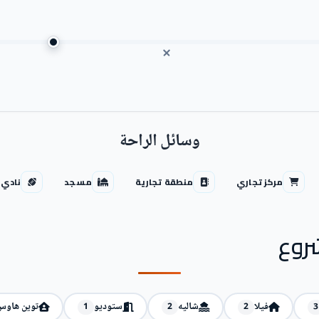
وسائل الراحة
مركز تجاري
منطقة تجارية
مسجد
نادي 
روع
فيلا
شاليه
ستوديو
توين هاوس
1
2
2
3