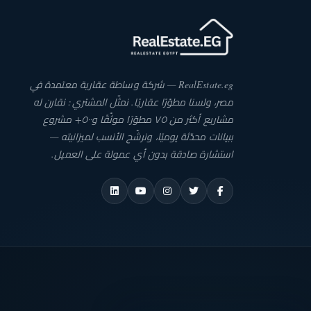
RealEstate.eg — شركة وساطة عقارية معتمدة في
مصر، ولسنا مطوّرًا عقاريًا. نمثّل المشتري: نقارن له
مشاريع أكثر من ٧٥ مطوّرًا موثّقًا و٥٠٠+ مشروع
ببيانات محدّثة يوميًا، ونرشّح الأنسب لميزانيته —
استشارة صادقة بدون أي عمولة على العميل.
REALES
ESC