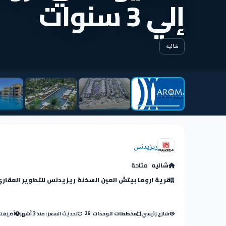
إلي 3 سنوات
شاليه
ريزيدنس
شاليه
متاحة
قرية اروما بيتش العين السخنة ريزيدنس للتطوير العقار
شارع رئيسي
تحديث السعر: منذ 3 أشهر
أضيفت: منذ
مخططات الوحدات
26