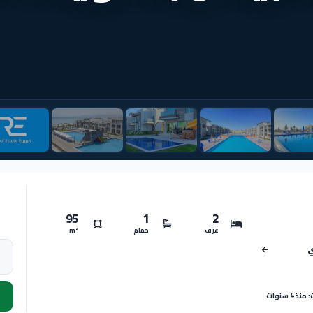
95
1
2
غرف
حمام
m²
ي
 4 سنوات