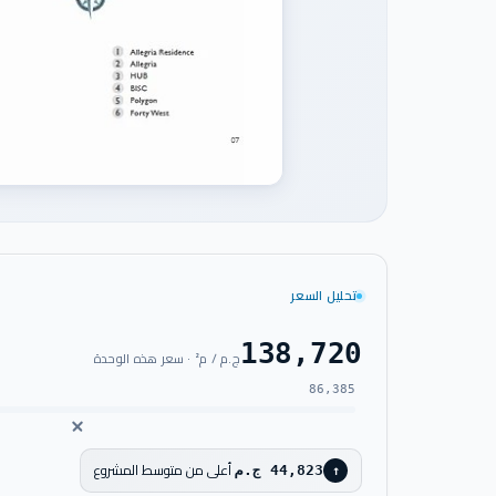
تحليل السعر
138,720
ج.م / م² · سعر هذه الوحدة
86,385
أعلى من متوسط المشروع
44,823 ج.م
↑