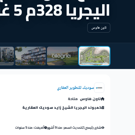
اليجريا 328م 5 غرف
تاون هاوس
سوديك للتطوير العقاري
تاون هاوس
متاحة
كمبوند اليجريا الشيخ زايد سوديك العقارية
شارع رئيسي
تحديث السعر: منذ 9 أشهر
أضيفت: منذ 5 سنوات