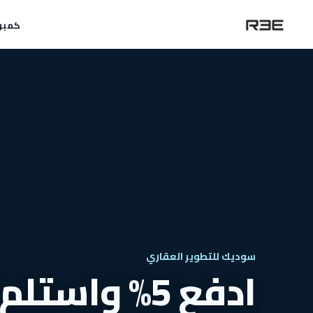
كمبو
سوديك للتطوير العقاري
ادفع 5% وا