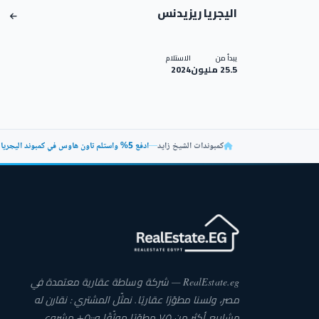
اليجريا ريزيدنس
يبدأ من
الاستلام
25.5 مليون
2024
كمبوندات الشيخ زايد
—
ادفع 5% واستلم تاون هاوس في كمبوند اليجريا 328م 5 غرف
RealEstate.eg — شركة وساطة عقارية معتمدة في
مصر، ولسنا مطوّرًا عقاريًا. نمثّل المشتري: نقارن له
مشاريع أكثر من ٧٥ مطوّرًا موثّقًا و٥٠٠+ مشروع