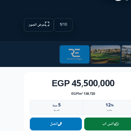
⛶
1
/
10
عرض الصور
45,500,000 EGP
138,720 EGP/m²
5
12
%
سنة
مقدم
تقسيط
واتس اب
اتصل