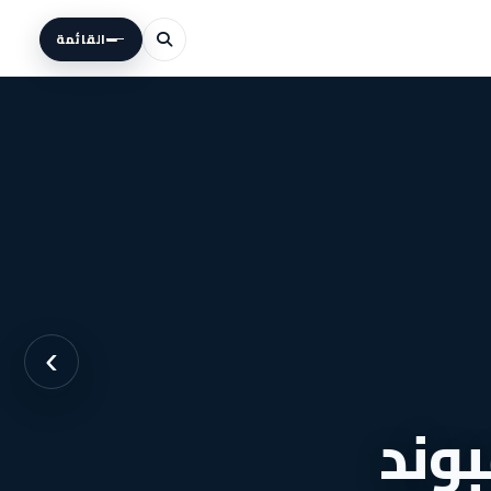
القائمة
›
بوند