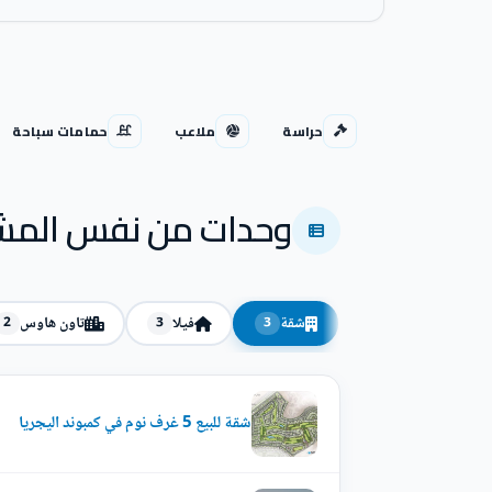
حراسة
ملاعب
حمامات سباحة
وحدات من نفس المش
شقة
فيلا
تاون هاوس
2
3
3
شقة للبيع 5 غرف نوم في كمبوند اليجريا