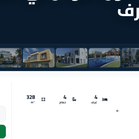
328
4
4
غرف
حمام
m²