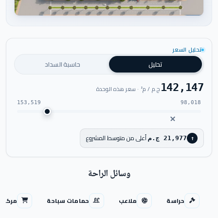
اضغط للتكبير
تحليل السعر
تحليل
حاسبة السداد
142,147
ج.م / م² · سعر هذه الوحدة
153,519
98,018
أعلى من متوسط المشروع
21,977 ج.م
↑
وسائل الراحة
حراسة
ملاعب
حمامات سباحة
مركز ت