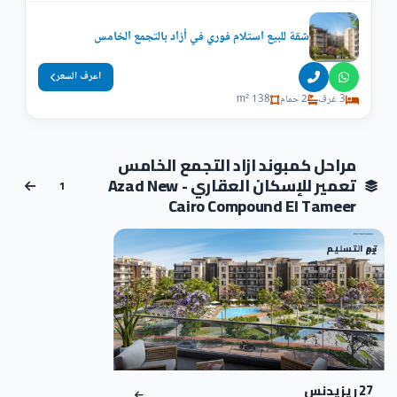
شقة للبيع استلام فوري في أزاد بالتجمع الخامس
اعرف السعر
3 غرف
2 حمام
138 m²
مراحل كمبوند ازاد التجمع الخامس
تعمير للإسكان العقاري - Azad New
1
Cairo Compound El Tameer
تم التسليم
01
27 ريزيدنس