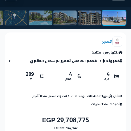
التعمير
بنتهاوس
متاحة
كمبوند ازاد التجمع الخامس تعمير للإسكان العقاري
209
4
4
غرف
حمام
m²
شارع رئيسي
تحديث السعر: منذ 8 أشهر
مخططات الوحدات
7
أضيفت: منذ 3 سنوات
29,708,775 EGP
142,147 EGP/m²