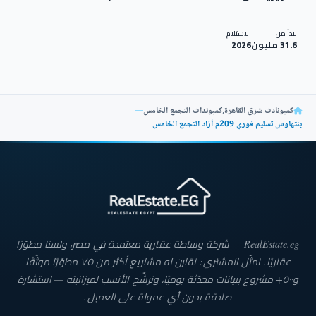
يبدأ من
الاستلام
31.6 مليون
2026
كمبونادت شرق القاهرة
,
كمبوندات التجمع الخامس
—
بنتهاوس تسليم فوري 209م أزاد التجمع الخامس
RealEstate.eg — شركة وساطة عقارية معتمدة في مصر، ولسنا مطوّرًا
عقاريًا. نمثّل المشتري: نقارن له مشاريع أكثر من ٧٥ مطوّرًا موثّقًا
و٥٠٠+ مشروع ببيانات محدّثة يوميًا، ونرشّح الأنسب لميزانيته — استشارة
صادقة بدون أي عمولة على العميل.