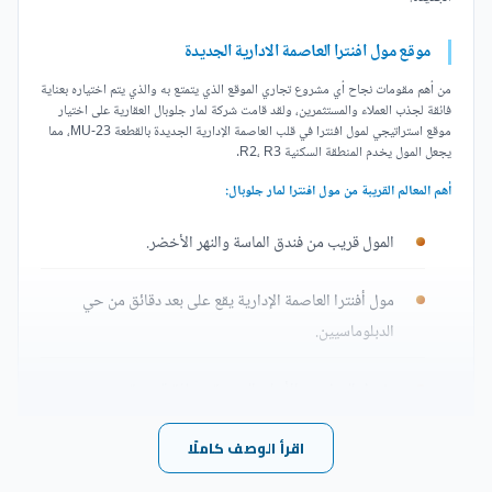
موقع مول افنترا العاصمة الادارية الجديدة
من أهم مقومات نجاح أي مشروع تجاري الموقع الذي يتمتع به والذي يتم اختياره بعناية
فائقة لجذب العملاء والمستثمرين، ولقد قامت شركة لمار جلوبال العقارية على اختيار
موقع استراتيجي لمول افنترا في قلب العاصمة الإدارية الجديدة بالقطعة MU-23، مما
يجعل المول يخدم المنطقة السكنية R2، R3.
أهم المعالم القريبة من مول افنترا لمار جلوبال:
المول قريب من فندق الماسة والنهر الأخضر.
مول أفنترا العاصمة الإدارية يقع على بعد دقائق من حي
الدبلوماسيين.
يفصل المول عن الأبراج الصينية مسافة قصيرة.
اقرأ الوصف كاملًا
تعرف على تصميم مول افنترا العاصمة الادارية الجديدة