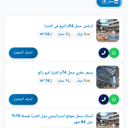
محل
3
ارخص محل 54م للبيع فى افنترا
1 غرف
1 حمام
54 m²
اعرف السعر
بسعر مغري محل 74م افنترا فيو رائع
1 غرف
1 حمام
74 m²
اعرف السعر
امتلك محل بموقع استراتيجي مول افنترا بقسط 10%
على 84 شهر