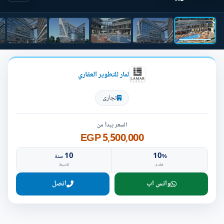
لمار للتطوير العقاري
تجارى
السعر يبدأ من
5,500,000 EGP
10
10
%
سنة
مقدم
تقسيط
واتس اب
اتصل