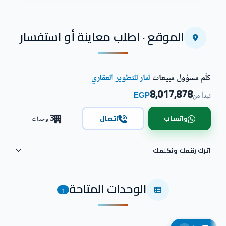
الموقع · اطلب معاينة أو استفسار
كلّم مسؤول مبيعات
لمار للتطوير العقاري
8,017,878
EGP
تبدأ من
3
واتساب
اتصال
وحدات
اترك رقمك ونكلمك
الوحدات المتاحة
3